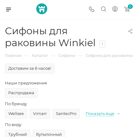
0
Сифоны для
раковины Winkiel
1
—
—
—
Главная
Каталог
Сифоны
Сифоны для раковины
Доставим за 6 часов!
Наши предложения
Распродажа
По бренду
Wellsee
Vimarr
SantecPro
Показать еще
По виду
Трубный
Бутылочный