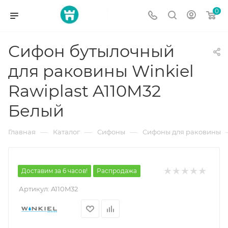
0
Сифон бутылочный
для раковины Winkiel
Rawiplast A110M32
Белый
—
—
—
Главная
Каталог
Сифоны
Сифоны для раковины
Доставим за 6 часов!
Распродажа
Артикул:
A110M32