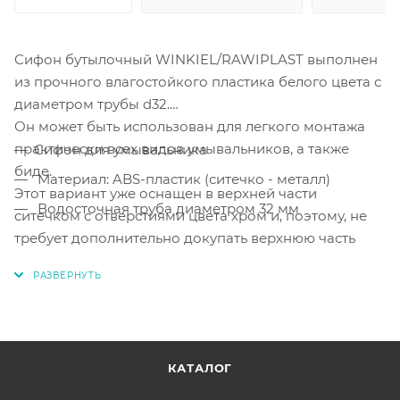
Сифон бутылочный WINKIEL/RAWIPLAST выполнен
из прочного влагостойкого пластика белого цвета с
диаметром трубы d32.
Он может быть использован для легкого монтажа
практически всех видов умывальников, а также
Сифон для умывальника
биде.
Материал: ABS-пластик (ситечко - металл)
Этот вариант уже оснащен в верхней части
Водосточная труба диаметром 32 мм
ситечком с отверстиями цвета хром и, поэтому, не
требует дополнительно докупать верхнюю часть
сифона, в чем состоит большое преимущество.
В комплекте:
КАТАЛОГ