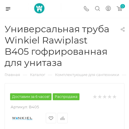
0
Универсальная труба
Winkiel Rawiplast
B405 гофрированная
для унитаза
—
—
—
Главная
Каталог
Комплектующие для сантехники
Доставим за 6 часов!
Распродажа
Артикул:
B405