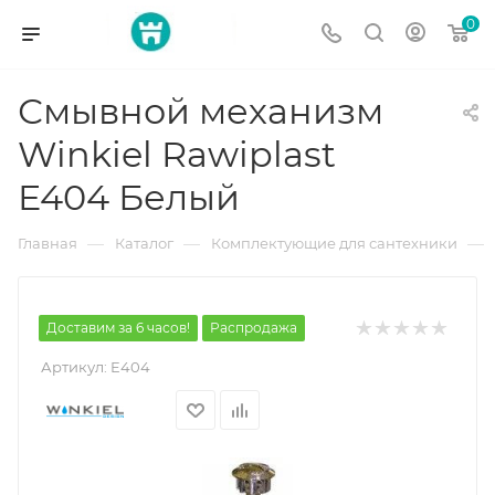
0
Смывной механизм
Winkiel Rawiplast
E404 Белый
—
—
—
Главная
Каталог
Комплектующие для сантехники
Доставим за 6 часов!
Распродажа
Артикул:
E404