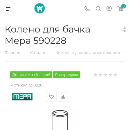
0
Колено для бачка
Mepa 590228
—
—
—
Главная
Каталог
Комплектующие для сантехники
Доставим за 6 часов!
Распродажа
Артикул:
590228