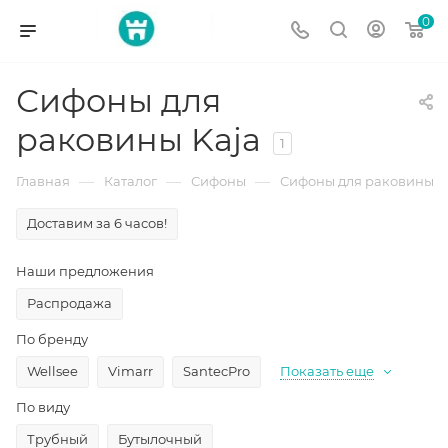
0
Сифоны для
раковины Kaja
1
—
—
—
Главная
Каталог
Сифоны
Сифоны для раковины
Доставим за 6 часов!
Наши предложения
Распродажа
По бренду
Wellsee
Vimarr
SantecPro
Показать еще
По виду
Трубный
Бутылочный