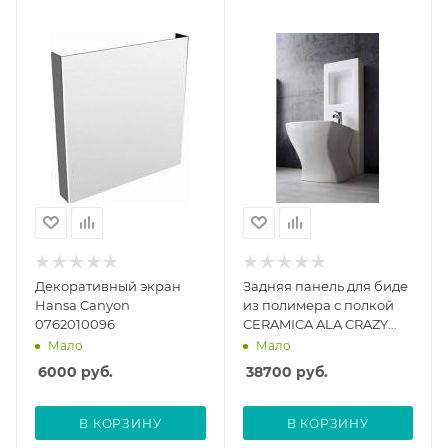
Декоративный экран
Задняя панель для биде
Hansa Canyon
из полимера с полкой
0762010096
CERAMICA ALA CRAZY
1050х365 см 25GRB
Мало
Мало
6000
руб.
38700
руб.
В КОРЗИНУ
В КОРЗИНУ