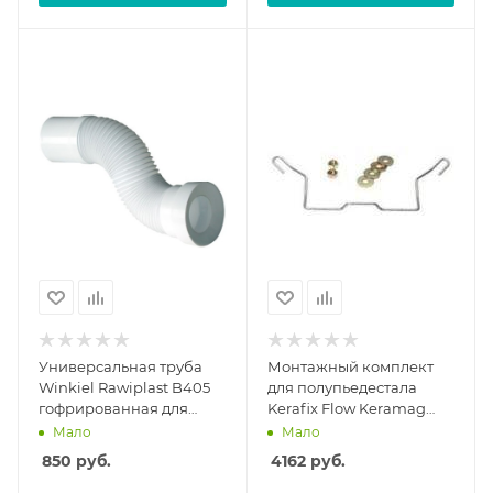
Универсальная труба
Монтажный комплект
Winkiel Rawiplast B405
для полупьедестала
гофрированная для
Kerafix Flow Keramag
унитаза
551082
Мало
Мало
850
руб.
4162
руб.