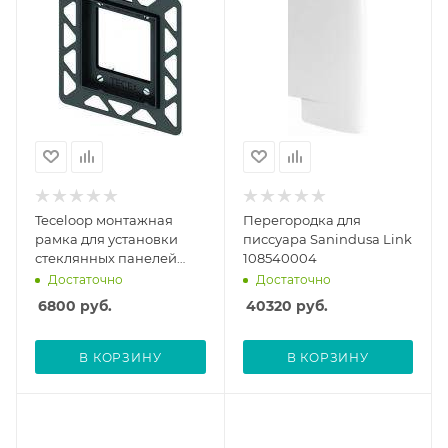
Teceloop монтажная
Перегородка для
рамка для установки
писсуара Sanindusa Link
стеклянных панелей
108540004
Urinal 9.242.647 (9242647)
Достаточно
Достаточно
6800
руб.
40320
руб.
В КОРЗИНУ
В КОРЗИНУ