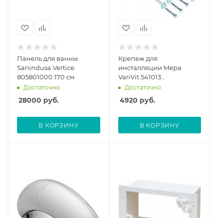
Панель для ванны
Крепеж для
Sanindusa Vertice
инсталляции Mepa
805801000 170 см
VariVit 541013
универсальный
Достаточно
Достаточно
28000
руб.
4920
руб.
В КОРЗИНУ
В КОРЗИНУ