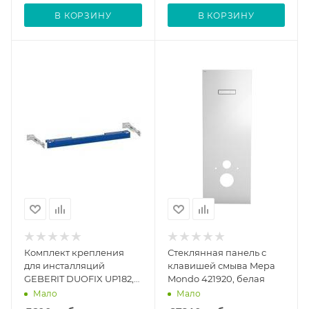
В КОРЗИНУ
В КОРЗИНУ
Комплект крепления
Стеклянная панель с
для инсталляций
клавишей смыва Mepa
GEBERIT DUOFIX UP182,
Mondo 421920, белая
111.813.00.1
Мало
Мало