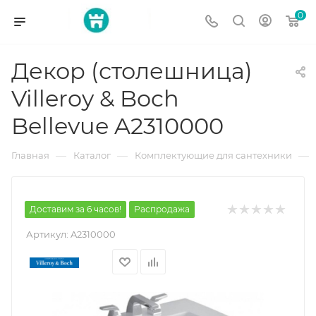
0
Декор (столешница)
Villeroy & Boch
Bellevue A2310000
—
—
—
Главная
Каталог
Комплектующие для сантехники
Доставим за 6 часов!
Распродажа
Артикул:
A2310000