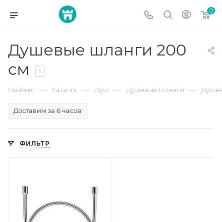
0
Душевые шланги 200
см
1
—
—
—
—
Главная
Каталог
Душ
Душевые шланги
Душев
Доставим за 6 часов!
ФИЛЬТР