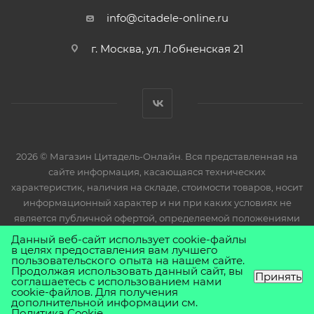
info@citadele-online.ru
г. Москва, ул. Лобненская 21
2026 © Магазин Цитадель-Онлайн. Вся представленная на
сайте информация, касающаяся технических
характеристик, наличия на складе, стоимости товаров, носит
информационный характер и ни при каких условиях не
является публичной офертой, определяемой положениями
Статьи 437(2) Гражданского кодекса РФ.
Данный веб-сайт использует cookie-файлы
в целях предоставления вам лучшего
пользовательского опыта на нашем сайте.
Продолжая использовать данный сайт, вы
Принять
соглашаетесь с использованием нами
cookie-файлов. Для получения
дополнительной информации см.
Политика Cookie
.