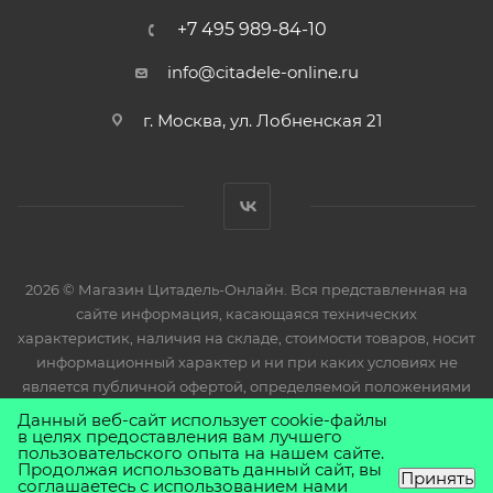
+7 495 989-84-10
info@citadele-online.ru
г. Москва, ул. Лобненская 21
2026 © Магазин Цитадель-Онлайн. Вся представленная на
сайте информация, касающаяся технических
характеристик, наличия на складе, стоимости товаров, носит
информационный характер и ни при каких условиях не
является публичной офертой, определяемой положениями
Статьи 437(2) Гражданского кодекса РФ.
Данный веб-сайт использует cookie-файлы
в целях предоставления вам лучшего
пользовательского опыта на нашем сайте.
Продолжая использовать данный сайт, вы
Принять
соглашаетесь с использованием нами