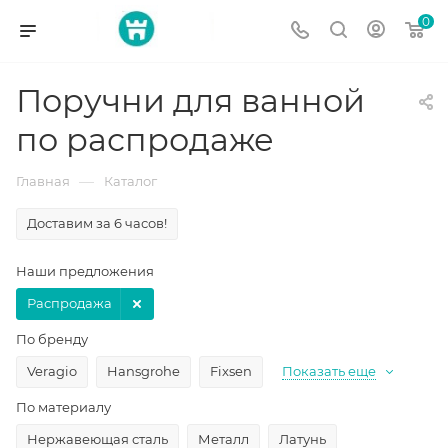
0
Поручни для ванной
по распродаже
—
Главная
Каталог
Доставим за 6 часов!
Наши предложения
Распродажа
По бренду
Veragio
Hansgrohe
Fixsen
Показать еще
По материалу
Нержавеющая сталь
Металл
Латунь