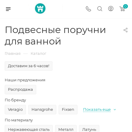
0
Подвесные поручни
для ванной
—
Главная
Каталог
Доставим за 6 часов!
Наши предложения
Распродажа
По бренду
Veragio
Hansgrohe
Fixsen
Показать еще
По материалу
Нержавеющая сталь
Металл
Латунь