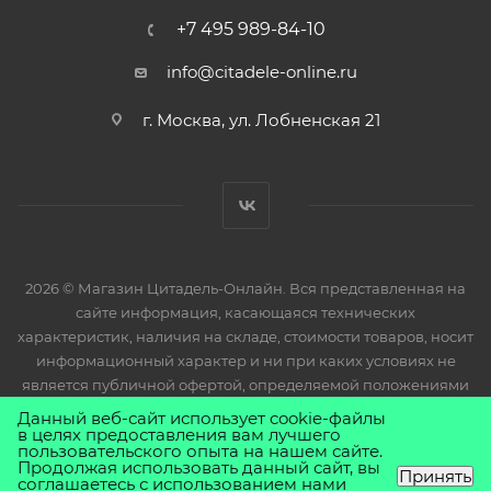
+7 495 989-84-10
info@citadele-online.ru
г. Москва, ул. Лобненская 21
2026 © Магазин Цитадель-Онлайн. Вся представленная на
сайте информация, касающаяся технических
характеристик, наличия на складе, стоимости товаров, носит
информационный характер и ни при каких условиях не
является публичной офертой, определяемой положениями
Статьи 437(2) Гражданского кодекса РФ.
Данный веб-сайт использует cookie-файлы
в целях предоставления вам лучшего
пользовательского опыта на нашем сайте.
Продолжая использовать данный сайт, вы
Принять
соглашаетесь с использованием нами