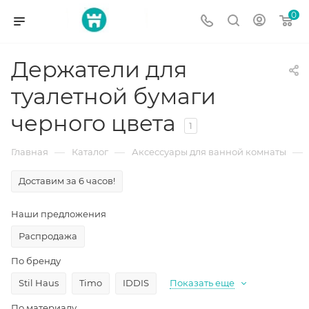
0
Держатели для
туалетной бумаги
черного цвета
1
—
—
—
Главная
Каталог
Аксессуары для ванной комнаты
Доставим за 6 часов!
Наши предложения
Распродажа
По бренду
Stil Haus
Timo
IDDIS
Показать еще
По материалу