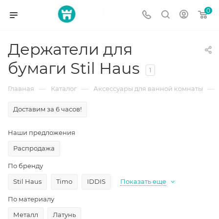
0
Держатели для
бумаги Stil Haus
1
—
—
—
Главная
Каталог
Аксессуары для ванной комнаты
Доставим за 6 часов!
Наши предложения
Распродажа
По бренду
Stil Haus
Timo
IDDIS
Показать еще
По материалу
Металл
Латунь