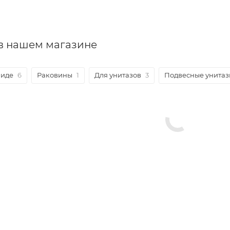
 в нашем магазине
биде
6
Раковины
1
Для унитазов
3
Подвесные унитаз