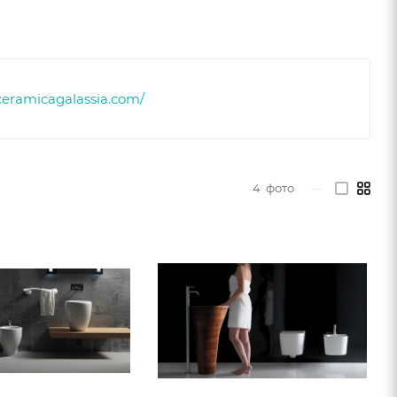
ceramicagalassia.com/
4
фото
—