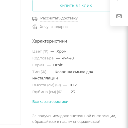
КУПИТЬ В 1 КЛИК
Рассчитать доставку
Хочу в подарок
Характеристики
Цвет (Ф)
—
Хром
Код товара
—
47448
Серия
—
Orbit
Тип (Ф)
—
Клавиша смыва для
инсталляции
Высота (см) (Ф)
—
20.2
Глубина (см) (Ф)
—
23
Все характеристики
За получением дополнительной информации,
обращайтесь к нашим специалистам!