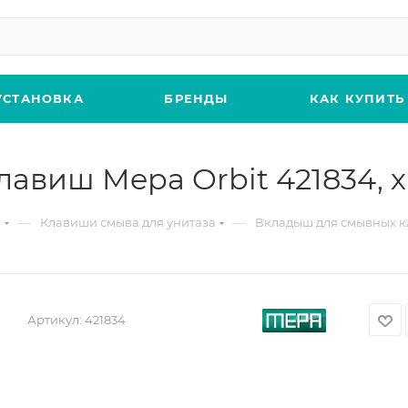
УСТАНОВКА
БРЕНДЫ
КАК КУПИТЬ
авиш Mepa Orbit 421834, 
—
—
а
Клавиши смыва для унитаза
Вкладыш для смывных кл
Артикул:
421834