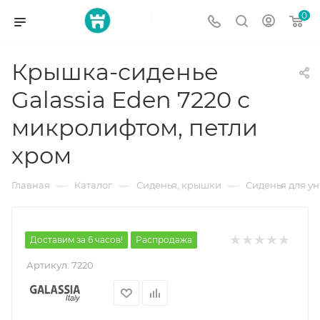
0
Крышка-сиденье
Galassia Eden 7220 с
микролифтом, петли
хром
—
—
—
Главная
Каталог
Сиденья, крышки
Сиденья для у
Доставим за 6 часов!
Распродажа
Артикул:
7220