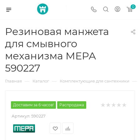
0
Резиновая манжета
для смывного
механизма MEPA
590227
—
—
—
Главная
Каталог
Комплектующие для сантехники
Доставим за 6 часов!
Распродажа
Артикул:
590227