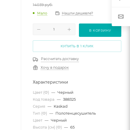
14039
руб.
Мало
Нашли дешевле?
В КОРЗИНУ
КУПИТЬ В 1 КЛИК
Рассчитать доставку
Хочу в подарок
Характеристики
Цвет (Ф)
—
Черный
Код товара
—
388325
Серия
—
Kaskad
Тип (Ф)
—
Полотенцесушитель
Цвет
—
Черный
Высота (см) (Ф)
—
65