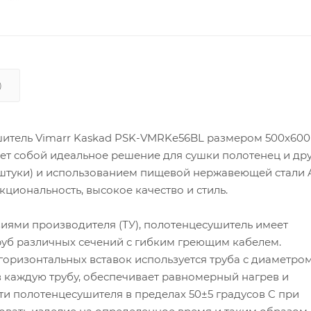
)
итель Vimarr Kaskad PSK-VMRKe56BL размером 500х600
ет собой идеальное решение для сушки полотенец и др
 штуки) и использованием пищевой нержавеющей стали AI
циональность, высокое качество и стиль.
виями производителя (ТУ), полотенцесушитель имеет
труб различных сечений с гибким греющим кабелем.
горизонтальных вставок используется труба с диаметром 
 каждую трубу, обеспечивает равномерный нагрев и
 полотенцесушителя в пределах 50±5 градусов C при