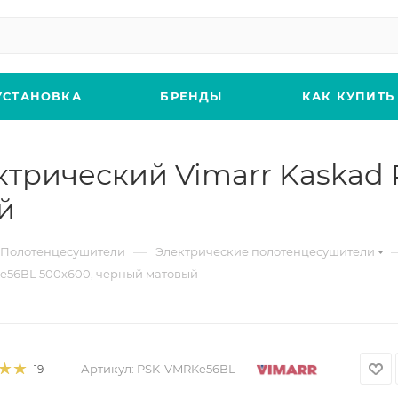
УСТАНОВКА
БРЕНДЫ
КАК КУПИТЬ
ктрический Vimarr Kaskad
й
—
Полотенцесушители
Электрические полотенцесушители
e56BL 500х600, черный матовый
Артикул:
PSK-VMRKe56BL
19