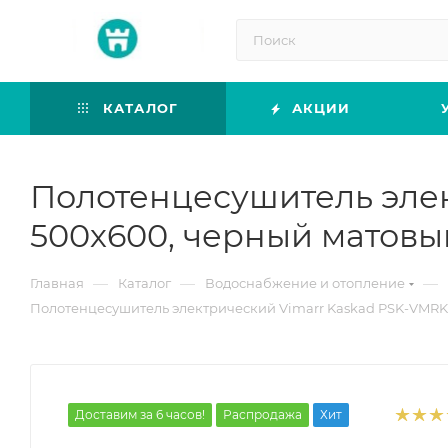
КАТАЛОГ
АКЦИИ
Полотенцесушитель эле
500х600, черный матовы
—
—
—
Главная
Каталог
Водоснабжение и отопление
Полотенцесушитель электрический Vimarr Kaskad PSK-VMRK
Доставим за 6 часов!
Распродажа
Хит