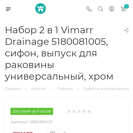
0
Набор 2 в 1 Vimarr
Drainage 5180081005,
сифон, выпуск для
раковины
универсальный, хром
—
—
—
Главная
Каталог
Сифоны
Сифоны для раковины
Доставим за 6 часов!
Артикул:
5180081005