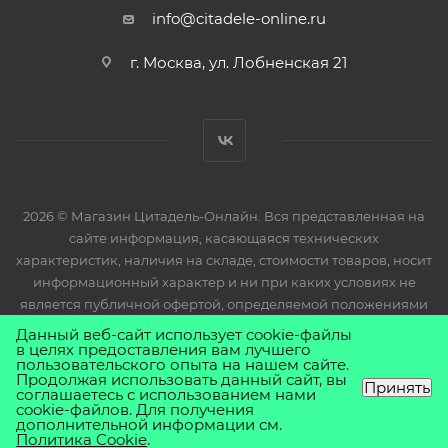
info@citadele-online.ru
г. Москва, ул. Лобненская 21
2026 © Магазин Цитадель-Онлайн. Вся представленная на
сайте информация, касающаяся технических
характеристик, наличия на складе, стоимости товаров, носит
информационный характер и ни при каких условиях не
является публичной офертой, определяемой положениями
Статьи 437(2) Гражданского кодекса РФ.
Данный веб-сайт использует cookie-файлы
в целях предоставления вам лучшего
пользовательского опыта на нашем сайте.
Продолжая использовать данный сайт, вы
Принять
соглашаетесь с использованием нами
cookie-файлов. Для получения
дополнительной информации см.
Политика Cookie
.