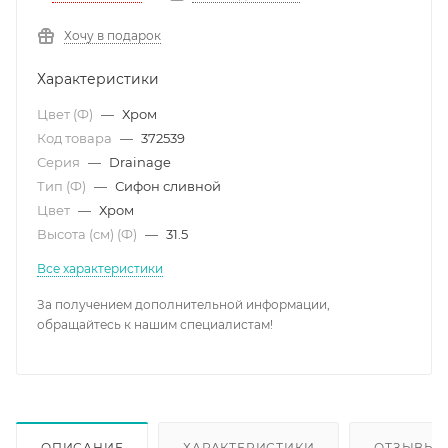
Хочу в подарок
Характеристики
Цвет (Ф)
—
Хром
Код товара
—
372539
Серия
—
Drainage
Тип (Ф)
—
Сифон сливной
Цвет
—
Хром
Высота (см) (Ф)
—
31.5
Все характеристики
За получением дополнительной информации,
обращайтесь к нашим специалистам!
ОПИСАНИЕ
ХАРАКТЕРИСТИКИ
ОТЗЫВЫ