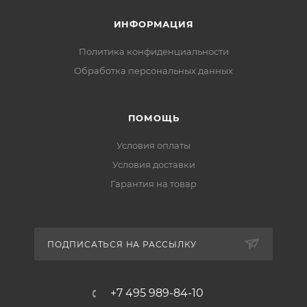
Специальное защитное покрытие препятствует
скоплению грязи и отложений, способствующих
ИНФОРМАЦИЯ
засорению изделия.
Политика конфиденциальности
Комплект поставки:
Обработка персональных данных
ПОМОЩЬ
Условия оплаты
Условия доставки
Гарантия на товар
ПОДПИСАТЬСЯ НА РАССЫЛКУ
+7 495 989-84-10