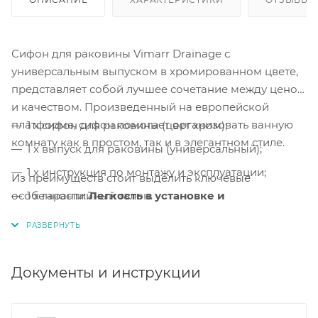
Сифон для раковины Vimarr Drainage с
универсальным выпуском в хромированном цвете,
представляет собой лучшее сочетание между ценой
и качеством. Произведенный на европейской
платформе, сифон помогает организовать ванную
1 x сифон для раковины (цвет хром);
комнату как в простом, так и в элегантном стиле.
1 x выпуск для раковины (универсальный);
1 x инструкция по монтажу и эксплуатации;
Из преимуществ стоит выделить ключевые
особенности:
1 x гарантийный талон.
Легкость в установке и
обслуживании, а также, сверхпрочные
материалы.
Легкая сборка и монтаж.
Сборка и монтаж
сифона
Документы и инструкции
выполняется за несколько минут.