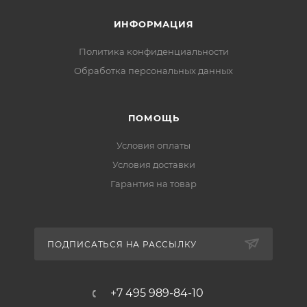
Специальное защитное покрытие препятствует
скоплению грязи и отложений, способствующих
ИНФОРМАЦИЯ
засорению изделия.
Политика конфиденциальности
Комплект поставки:
Обработка персональных данных
ПОМОЩЬ
Условия оплаты
Условия доставки
Гарантия на товар
ПОДПИСАТЬСЯ НА РАССЫЛКУ
+7 495 989-84-10