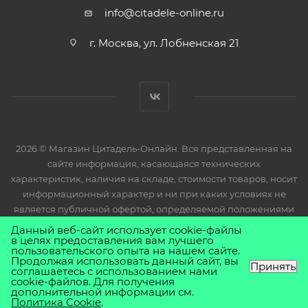
info@citadele-online.ru
г. Москва, ул. Лобненская 21
2026 © Магазин Цитадель-Онлайн. Вся представленная на
сайте информация, касающаяся технических
характеристик, наличия на складе, стоимости товаров, носит
информационный характер и ни при каких условиях не
является публичной офертой, определяемой положениями
Статьи 437(2) Гражданского кодекса РФ.
Данный веб-сайт использует cookie-файлы
в целях предоставления вам лучшего
пользовательского опыта на нашем сайте.
Продолжая использовать данный сайт, вы
Принять
соглашаетесь с использованием нами
cookie-файлов. Для получения
дополнительной информации см.
Политика Cookie
.