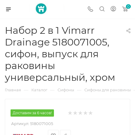
0
Набор 2 в 1 Vimarr
Drainage 5180071005,
сифон, выпуск для
раковины
универсальный, хром
—
—
—
Главная
Каталог
Сифоны
Сифоны для раковины
Доставим за 6 часов!
Артикул:
5180071005