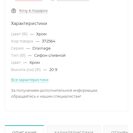
Хочу в подарок
Характеристики
Цвет (Ф)
—
Хром
Код товара
—
372564
Серия
—
Drainage
Тип (Ф)
—
Сифон сливной
Цвет
—
Хром
Высота (см) (Ф)
—
20.9
Все характеристики
За получением дополнительной информации,
обращайтесь к нашим специалистам!
ОПИСАНИЕ
ХАРАКТЕРИСТИКИ
ОТЗЫВЫ