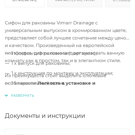
Сифон для раковины Vimarr Drainage с
универсальным выпуском в хромированном цвете,
представляет собой лучшее сочетание между ценой
и качеством. Произведенный на европейской
платформе, сифон помогает организовать ванную
1 x сифон для раковины (цвет хром);
комнату как в простом, так и в элегантном стиле.
1 x выпуск для раковины;
1 x инструкция по монтажу и эксплуатации;
Из преимуществ стоит выделить ключевые
особенности:
1 x гарантийный талон.
Легкость в установке и
обслуживании, а также, сверхпрочные
материалы.
Легкая сборка и монтаж.
Сборка и монтаж
сифона
Документы и инструкции
выполняется за несколько минут.