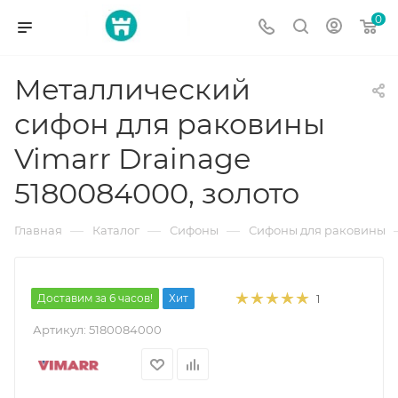
0
Металлический
сифон для раковины
Vimarr Drainage
5180084000, золото
—
—
—
Главная
Каталог
Сифоны
Сифоны для раковины
Доставим за 6 часов!
Хит
1
Артикул:
5180084000