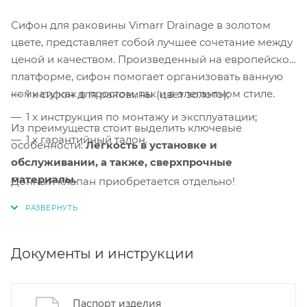
Сифон для раковины Vimarr Drainage в золотом
цвете, представляет собой лучшее сочетание между
ценой и качеством. Произведенный на европейской
платформе, сифон помогает организовать ванную
комнату как в простом, так и в элегантном стиле.
1 x сифон для раковины (цвет золото);
1 x инструкция по монтажу и эксплуатации;
Из преимуществ стоит выделить ключевые
1 x гарантийный талон.
особенности:
Легкость в установке и
обслуживании, а также, сверхпрочные
материалы.
Донный клапан приобретается отдельно!
Легкая сборка и монтаж.
Сборка и монтаж
сифона
выполняется за несколько минут.
Документы и инструкции
Регулировка по высоте и длине.
Благодаря
регулировке по высоте и длине, установка изделия
помогает адаптировать его для нестандартных
Паспорт изделия