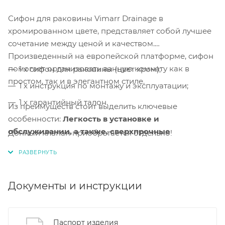
Сифон для раковины Vimarr Drainage в
хромированном цвете, представляет собой лучшее
сочетание между ценой и качеством.
Произведенный на европейской платформе, сифон
помогает организовать ванную комнату как в
1 x сифон для раковины (цвет хром);
простом, так и в элегантном стиле.
1 x инструкция по монтажу и эксплуатации;
1 x гарантийный талон.
Из преимуществ стоит выделить ключевые
особенности:
Легкость в установке и
обслуживании, а также, сверхпрочные
Донный клапан приобретается отдельно!
материалы.
Легкая сборка и монтаж.
Сборка и монтаж
сифона
выполняется за несколько минут.
Документы и инструкции
Регулировка по высоте и длине.
Благодаря
регулировке по высоте и длине, установка изделия
Паспорт изделия