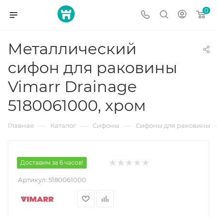
0
Металлический
сифон для раковины
Vimarr Drainage
5180061000, хром
—
—
—
Главная
Каталог
Сифоны
Сифоны для раковины
Доставим за 6 часов!
Артикул:
5180061000