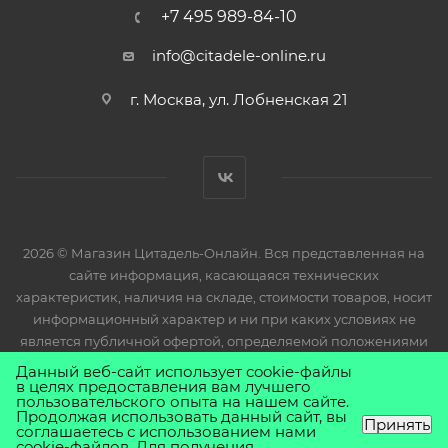
+7 495 989-84-10
info@citadele-online.ru
г. Москва, ул. Лобненская 21
2026 © Магазин Цитадель-Онлайн. Вся представленная на
сайте информация, касающаяся технических
характеристик, наличия на складе, стоимости товаров, носит
информационный характер и ни при каких условиях не
является публичной офертой, определяемой положениями
Статьи 437(2) Гражданского кодекса РФ.
Данный веб-сайт использует cookie-файлы
в целях предоставления вам лучшего
пользовательского опыта на нашем сайте.
Продолжая использовать данный сайт, вы
Принять
соглашаетесь с использованием нами
cookie-файлов. Для получения