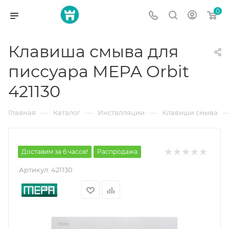
0
Клавиша смыва для
писсуара MEPA Orbit
421130
—
—
—
Главная
Каталог
Инсталляции
Клавиши смыва
Доставим за 6 часов!
Распродажа
Артикул:
421130