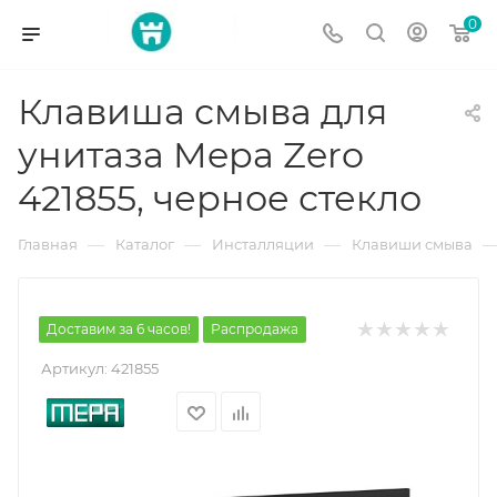
0
Клавиша смыва для
унитаза Mepa Zero
421855, черное стекло
—
—
—
Главная
Каталог
Инсталляции
Клавиши смыва
Доставим за 6 часов!
Распродажа
Артикул:
421855