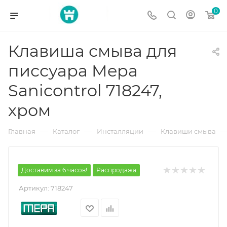
0
Клавиша смыва для
писсуара Mepa
Sanicontrol 718247,
хром
—
—
—
Главная
Каталог
Инсталляции
Клавиши смыва
Доставим за 6 часов!
Распродажа
Артикул:
718247