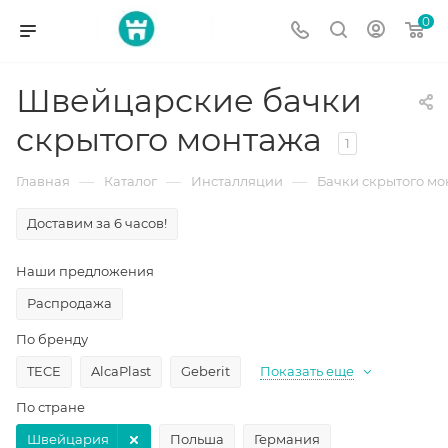
0
Швейцарские бачки
скрытого монтажа
1
—
—
—
Главная
Каталог
Инсталляции
Бачки скрытого м
Доставим за 6 часов!
Наши предложения
Распродажа
По бренду
TECE
AlcaPlast
Geberit
Показать еще
По стране
Швейцария
Польша
Германия