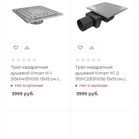
Трап квадратный
Трап квадратный
душевой Vimarr H-1
душевой Vimarr YC-2
515H141511050 15х15 см с
515YC231511050 15х15 см с
рамкой из
рамкой из
Нет в наличии
Нет в наличии
нержавеющей стали, с
нержавеющей стали, с
3999
руб.
3999
руб.
вертикальным выходом
горизонтальным
D50 мм, решетка хром
выходом D50 мм,
решетка под плитку
(перевертыш)