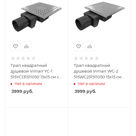
Трап квадратный
Трап квадратный
душевой Vimarr YC-1
душевой Vimarr WC-2
515YC131511050 15х15 см с
515WC231511050 15х15 см с
рамкой из
рамкой из
Нет в наличии
Нет в наличии
нержавеющей стали, с
нержавеющей стали, с
3999
руб.
3999
руб.
горизонтальным
горизонтальным
выходом D50 мм,
выходом D50 мм,
решетка хром
решетка под плитку
(перевертыш)