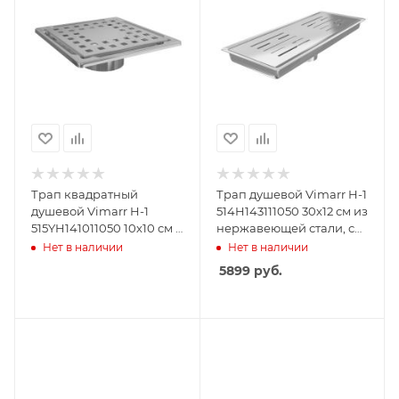
Трап квадратный
Трап душевой Vimarr H-1
душевой Vimarr H-1
514H143111050 30х12 см из
515YH141011050 10х10 см с
нержавеющей стали, с
рамкой из
вертикальным выходом
Нет в наличии
Нет в наличии
нержавеющей стали, с
D50 мм, решетка хром
5899
руб.
вертикальным выходом
D50 мм, решетка хром