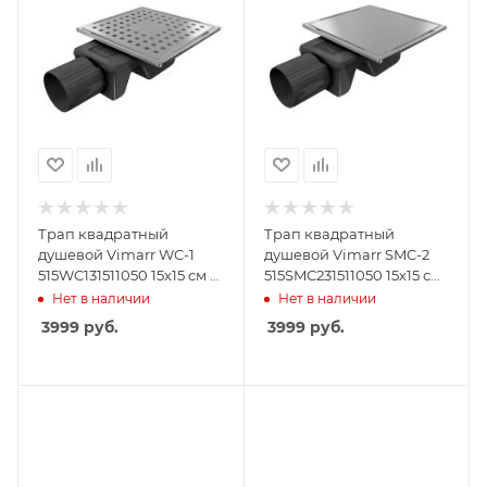
Трап квадратный
Трап квадратный
душевой Vimarr WC-1
душевой Vimarr SMC-2
515WC131511050 15х15 см с
515SMC231511050 15х15 см
рамкой из
с рамкой из
Нет в наличии
Нет в наличии
нержавеющей стали, с
нержавеющей стали, с
3999
руб.
3999
руб.
горизонтальным
горизонтальным
выходом D50 мм,
выходом D50 мм,
решетка хром
решетка под плитку
(перевертыш)