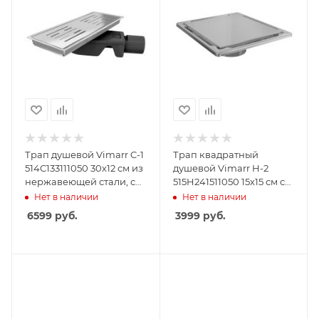
Трап душевой Vimarr C-1
Трап квадратный
514C133111050 30х12 см из
душевой Vimarr H-2
нержавеющей стали, с
515H241511050 15х15 см с
горизонтальным
рамкой из
Нет в наличии
Нет в наличии
выходом D50 мм,
нержавеющей стали, с
6599
руб.
3999
руб.
решетка хром
вертикальным выходом
D50 мм, решетка под
плитку (перевертыш)