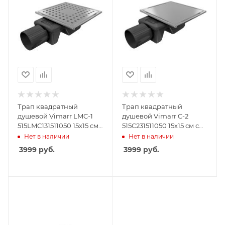
Трап квадратный
Трап квадратный
душевой Vimarr LMC-1
душевой Vimarr C-2
515LMC131511050 15х15 см
515C231511050 15х15 см с
с рамкой из
рамкой из
Нет в наличии
Нет в наличии
нержавеющей стали, с
нержавеющей стали, с
3999
руб.
3999
руб.
горизонтальным
горизонтальным
выходом D50 мм,
выходом D50 мм,
решетка хром
решетка под плитку
(перевертыш)