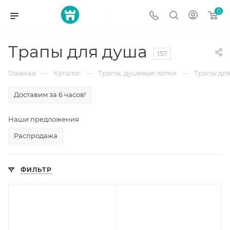
0
Трапы для душа
157
—
—
—
Главная
Каталог
Трапы, душевые лотки
Трапы дл
Доставим за 6 часов!
Наши предложения
Распродажа
ФИЛЬТР