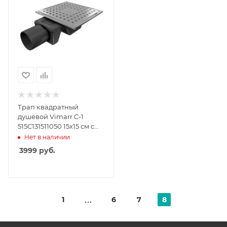
Трап квадратный
душевой Vimarr C-1
515C131511050 15х15 см с
рамкой из
Нет в наличии
нержавеющей стали, с
3999
руб.
горизонтальным
выходом D50 мм,
решетка хром
1
6
7
8