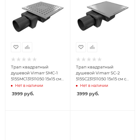
Трап квадратный
Трап квадратный
душевой Vimarr SMC-1
душевой Vimarr SC-2
515SMC131511050 15х15 см
515SC231511050 15х15 см с
с рамкой из
рамкой из
Нет в наличии
Нет в наличии
нержавеющей стали, с
нержавеющей стали, с
3999
руб.
3999
руб.
горизонтальным
горизонтальным
выходом D50 мм,
выходом D50 мм,
решетка хром
решетка под плитку
(перевертыш)