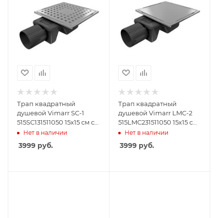
Трап квадратный
Трап квадратный
душевой Vimarr SC-1
душевой Vimarr LMC-2
515SC131511050 15х15 см с
515LMC231511050 15х15 см
рамкой из
с рамкой из
Нет в наличии
Нет в наличии
нержавеющей стали, с
нержавеющей стали, с
3999
руб.
3999
руб.
горизонтальным
горизонтальным
выходом D50 мм,
выходом D50 мм,
решетка хром
решетка под плитку
(перевертыш)