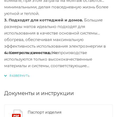
комнате, при этом затраты на монтаж остаются
минимальными, делая повседневную жизнь более
уютной и теплой.
3. Подходят для коттеджей и домов.
Большие
размеры матов идеально подходят для
использования в качестве основной системы
обогрева, обеспечивая максимальную
эффективность использования электроэнергии в
4. Контроль качества.
На производстве
вашем коттедже или доме.
используются только высококачественные
материалы и системы, соответствующие
международным стандартам сертификации ISO
9001:2015. Это обеспечивает надежность и
долговечность наших продуктов.
Документы и инструкции
Паспорт изделия