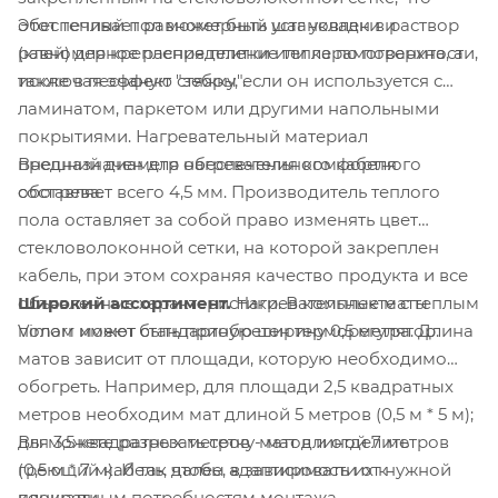
Этот теплый пол может быть установлен в раствор
обеспечивает равномерный шаг укладки и
(клей) для крепления плитки или керамогранита, а
равномерное распределение тепла по поверхности,
также в песчаную стяжку, если он используется с
исключая эффект "зебры".
ламинатом, паркетом или другими напольными
покрытиями. Нагревательный материал
Внешний диаметр нагревательного кабеля
предназначен для обеспечения комфортного
составляет всего 4,5 мм. Производитель теплого
обогрева.
пола оставляет за собой право изменять цвет
стекловолоконной сетки, на которой закреплен
кабель, при этом сохраняя качество продукта и все
Широкий ассортимент.
Нагревательные маты
объявленные характеристики. В комплекте с теплым
Vimarr имеют стандартную ширину 0,5 метра. Длина
полом может быть приобретен терморегулятор.
матов зависит от площади, которую необходимо
обогреть. Например, для площади 2,5 квадратных
метров необходим мат длиной 5 метров (0,5 м * 5 м);
Вы можете разрезать сетку матов и отделить
для 3,5 квадратных метров - мат длиной 7 метров
греющий кабель, чтобы адаптировать их к
(0,5 м * 7 м). И так далее, в зависимости от нужной
конкретным потребностям монтажа.
площади.