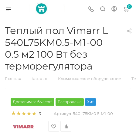
0
Теплый пол Vimarr L
540L75KM0.5-M1-00
0.5 м2 100 Вт без
терморегулятора
—
—
—
Главная
Каталог
Климатическое оборудование
Т
Доставим за 6 часов!
Распродажа
Хит
Артикул:
540L75KM0.5-M1-00
3