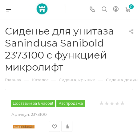
0
Сиденье для унитаза
Sanindusa Sanibold
2373100 с функцией
микролифт
—
—
—
Главная
Каталог
Сиденья, крышки
Сиденья для у
Доставим за 6 часов!
Распродажа
Артикул:
2373100