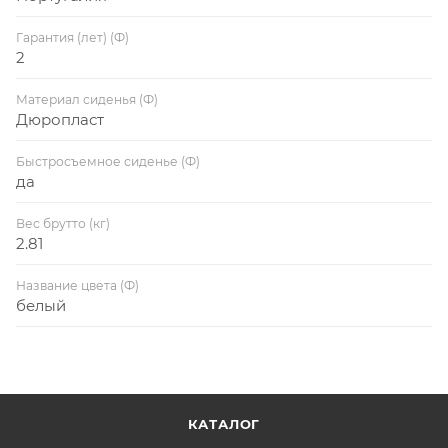
Гарантия (лет) (Ф)
2
Материал сиденья (Ф)
Дюропласт
Быстросъемное сиденье (Ф)
да
Вес брутто (кг)
2.81
Название цвета (Ф)
белый
КАТАЛОГ