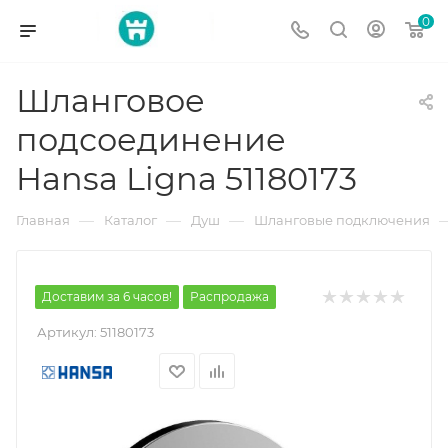
0
Шланговое
подсоединение
Hansa Ligna 51180173
—
—
—
Главная
Каталог
Душ
Шланговые подключения
Доставим за 6 часов!
Распродажа
Артикул:
51180173