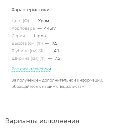
Характеристики
Цвет (Ф)
—
Хром
Код товара
—
44517
Серия
—
Ligna
Высота (см) (Ф)
—
7.5
Глубина (см) (Ф)
—
4.1
Ширина (см) (Ф)
—
7.5
Все характеристики
За получением дополнительной информации,
обращайтесь к нашим специалистам!
Варианты исполнения