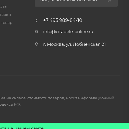
ПОДПИСАТЬСЯ НА РАССЫЛКУ
латы
тавки
+7 495 989-84-10
 товар
info@citadele-online.ru
г. Москва, ул. Лобненская 21
ия на складе, стоимости товаров, носит информационный
одекса РФ.
ыта на нашем сайте.