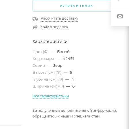
КУПИТЬ В 1 КЛИК
Рассчитать доставку
Хочу в подарок
Характеристики
Цвет (Ф)
—
Белый
Код товара
—
44491
Серия
—
Joop
Высота (см) (Ф)
—
6
Глубина (см) (Ф)
—
4
Ширина (см) (Ф)
—
6
Все характеристики
За получением дополнительной информации,
обращайтесь к нашим специалистам!