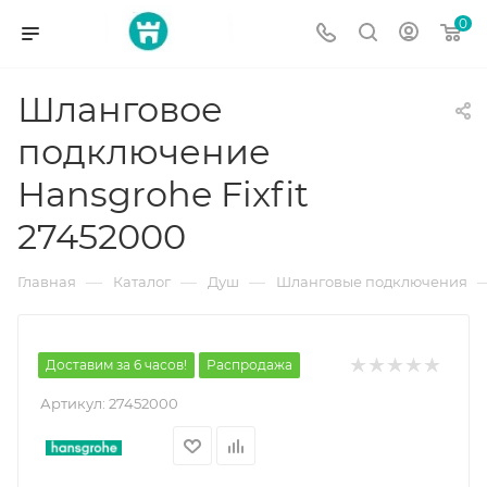
0
Шланговое
подключение
Hansgrohe Fixfit
27452000
—
—
—
Главная
Каталог
Душ
Шланговые подключения
Доставим за 6 часов!
Распродажа
Артикул:
27452000