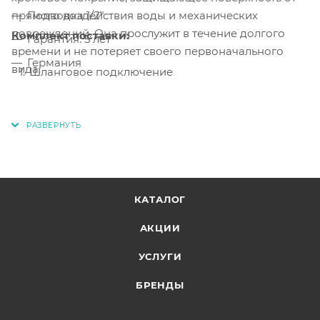
прямого воздействия воды и механических
Подводка 1/2"
повреждений. Она прослужит в течение долгого
Комплект поставки:
Гарантия: 5 лет
времени и не потеряет своего первоначального
Германия
вида
.
Шланговое подключение
КАТАЛОГ
АКЦИИ
УСЛУГИ
БРЕНДЫ