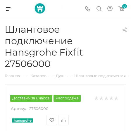
0
Шланговое
подключение
Hansgrohe Fixfit
27506000
—
—
—
Главная
Каталог
Душ
Шланговые подключения
Доставим за 6 часов!
Распродажа
Артикул:
27506000