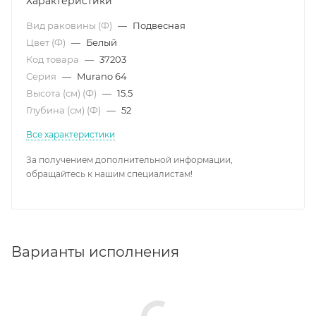
Характеристики
Вид раковины (Ф)
—
Подвесная
Цвет (Ф)
—
Белый
Код товара
—
37203
Серия
—
Murano 64
Высота (см) (Ф)
—
15.5
Глубина (см) (Ф)
—
52
Все характеристики
За получением дополнительной информации,
обращайтесь к нашим специалистам!
Варианты исполнения