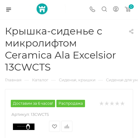
0
Крышка-сиденье с
микролифтом
Ceramica Ala Excelsior
13CWCTS
—
—
—
Главная
Каталог
Сиденья, крышки
Сиденья для у
Доставим за 6 часов!
Распродажа
Артикул:
13CWCTS