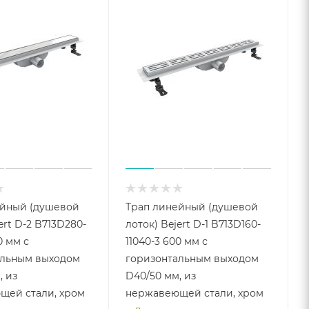
ейный (душевой
Трап линейный (душевой
ert D-2 B713D280-
лоток) Bejert D-1 B713D160-
0 мм с
11040-3 600 мм с
альным выходом
горизонтальным выходом
, из
D40/50 мм, из
щей стали, хром
нержавеющей стали, хром