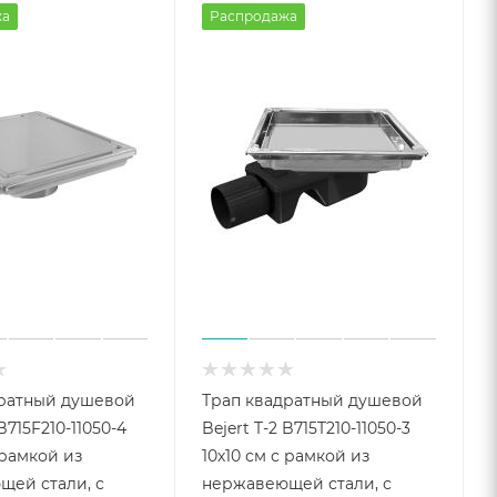
жа
Распродажа
дратный душевой
Трап квадратный душевой
 B715F210-11050-4
Bejert T-2 B715T210-11050-3
 рамкой из
10х10 см с рамкой из
ей стали, с
нержавеющей стали, с