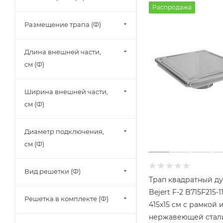
Распродажа
Размещение трапа (Ф)
Длина внешней части,
см (Ф)
Ширина внешней части,
см (Ф)
Диаметр подключения,
см (Ф)
Вид решетки (Ф)
Трап квадратный д
Bejert F-2 B715F215-1
Решетка в комплекте (Ф)
415х15 см с рамкой 
нержавеющей стали