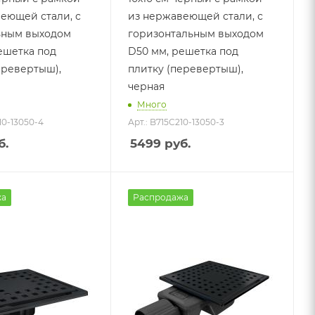
еющей стали, с
из нержавеющей стали, с
ьным выходом
горизонтальным выходом
ешетка под
D50 мм, решетка под
еревертыш),
плитку (перевертыш),
черная
Много
10-13050-4
Арт.: B715C210-13050-3
б.
5499
руб.
жа
Распродажа