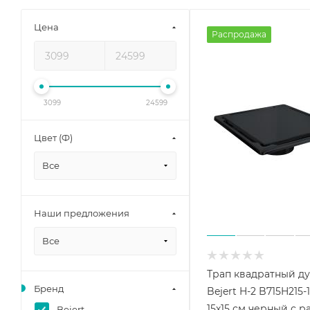
Цена
Распродажа
3099
24599
Цвет (Ф)
Все
Наши предложения
Все
Трап квадратный д
Бренд
Bejert H-2 B715H215-
15х15 см черный с р
Bejert