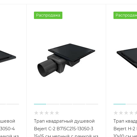
Распродажа
Распрода
ушевой
Трап квадратный душевой
Трап ква
13050-4
Bejert C-2 B715C215-13050-3
Bejert H-2
амкой из
15х15 см черный с рамкой из
10х10 см 