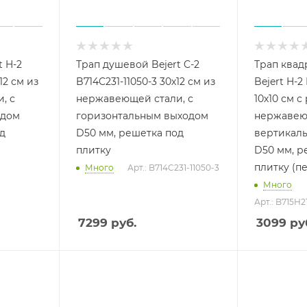
t H-2
Трап душевой Bejert C-2
Трап ква
12 см из
B714C231-11050-3 30х12 см из
Bejert H-2
, с
нержавеющей стали, с
10х10 см с
одом
горизонтальным выходом
нержавеющ
д
D50 мм, решетка под
вертикал
плитку
D50 мм, р
плитку (п
Много
Арт.: B714C231-11050-3
Много
Арт.: B715H2
7299
руб.
3099
ру