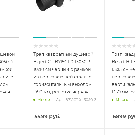
ушевой
Трап квадратный душевой
Трап ква
13050-4
Bejert C-1 B715C110-13050-3
Bejert H-1
рамкой
10х10 см черный с рамкой
15х15 см 
али, с
из нержавеющей стали, с
нержавеющ
одом
горизонтальным выходом
вертикал
рная
D50 мм, решетка черная
D50 мм, р
Много
Арт.: B715C110-13050-3
Много
5499
руб.
6899
ру