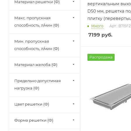
Материал решетки (Ф)
вертикальным вых
D50 мм, решетка по
Макс. пропускная
плитку (переверты
способность, л/мин (Ф)
Много
Арт.: B715F2
7199
руб.
Мин. пропускная
способность, л/мин (Ф)
Распродажа
Материал желоба (Ф)
Предельно допустимая
нагрузка (Ф)
Цвет решетки (Ф)
Форма решетки (Ф)