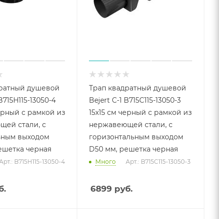
дратный душевой
Трап квадратный душевой
 B715H115-13050-4
Bejert C-1 B715C115-13050-3
черный с рамкой из
15х15 см черный с рамкой из
ей стали, с
нержавеющей стали, с
ьным выходом
горизонтальным выходом
ешетка черная
D50 мм, решетка черная
Арт.: B715H115-13050-4
Много
Арт.: B715C115-13050-3
б.
6899
руб.