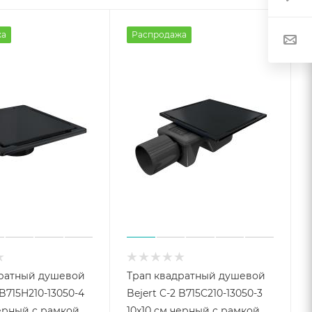
жа
Распродажа
дратный душевой
Трап квадратный душевой
 B715H210-13050-4
Bejert C-2 B715C210-13050-3
черный с рамкой
10х10 см черный с рамкой