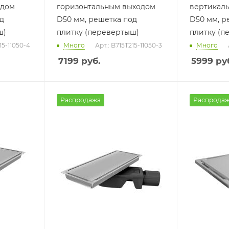
одом
горизонтальным выходом
вертикал
д
D50 мм, решетка под
D50 мм, р
ш)
плитку (перевертыш)
плитку (п
15-11050-4
Много
Арт.: B715T215-11050-3
Много
7199
руб.
5999
руб
Распродажа
Распрода