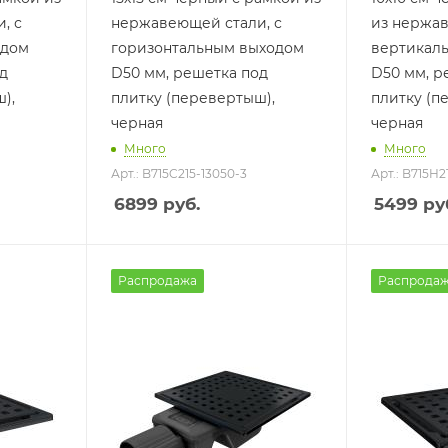
, с
нержавеющей стали, с
из нержав
одом
горизонтальным выходом
вертикал
д
D50 мм, решетка под
D50 мм, р
),
плитку (перевертыш),
плитку (п
черная
черная
Много
Много
Арт.: B715C215-13050-3
Арт.: B715H2
6899
руб.
5499
ру
Распродажа
Распрода