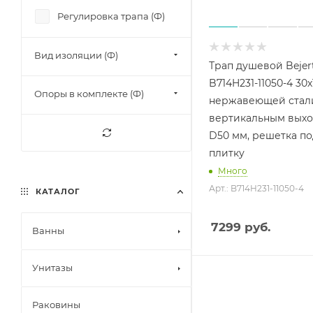
Регулировка трапа (Ф)
Вид изоляции (Ф)
Трап душевой Bejer
B714H231-11050-4 30х
Опоры в комплекте (Ф)
нержавеющей стали
вертикальным вых
D50 мм, решетка по
плитку
Много
Арт.: B714H231-11050-4
КАТАЛОГ
7299
руб.
Ванны
Унитазы
Раковины