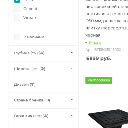
нержавеющей стали
Geberit
вертикальным вых
Vimarr
D50 мм, решетка по
плитку (перевертыш
черная
В наличии
Много
Арт.: B715H215-13050-4
Глубина (см) (Ф)
6899
руб.
Ширина (см) (Ф)
Распродажа
Дизайн (Ф)
Страна бренда (Ф)
Гарантия (лет) (Ф)