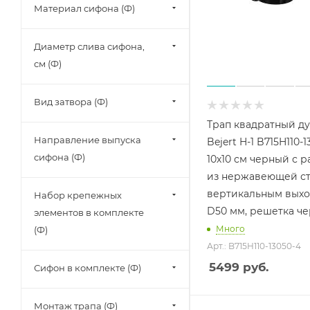
Материал сифона (Ф)
Диаметр слива сифона,
см (Ф)
Вид затвора (Ф)
Трап квадратный д
Направление выпуска
Bejert H-1 B715H110-
сифона (Ф)
10х10 см черный с 
из нержавеющей ст
вертикальным вых
Набор крепежных
D50 мм, решетка че
элементов в комплекте
Много
(Ф)
Арт.: B715H110-13050-4
5499
руб.
Сифон в комплекте (Ф)
Монтаж трапа (Ф)