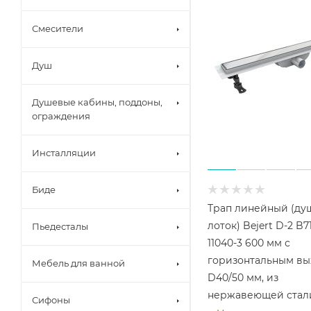
Смесители
Душ
Душевые кабины, поддоны,
ограждения
Инсталляции
Биде
Трап линейный (ду
лоток) Bejert D-2 B
Пьедесталы
11040-3 600 мм с
горизонтальным в
Мебель для ванной
D40/50 мм, из
нержавеющей стали
Сифоны