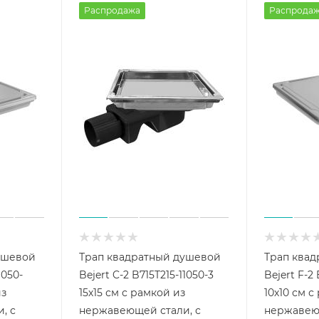
Распродажа
Распрода
ушевой
Трап квадратный душевой
Трап ква
1050-
Bejert C-2 B715T215-11050-3
Bejert F-2
из
15х15 см с рамкой из
10х10 см с
, с
нержавеющей стали, с
нержавеющ