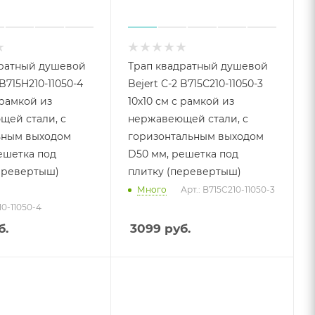
дратный душевой
Трап квадратный душевой
 B715H210-11050-4
Bejert C-2 B715C210-11050-3
 рамкой из
10х10 см с рамкой из
ей стали, с
нержавеющей стали, с
ьным выходом
горизонтальным выходом
ешетка под
D50 мм, решетка под
еревертыш)
плитку (перевертыш)
Много
Арт.: B715C210-11050-3
10-11050-4
б.
3099
руб.