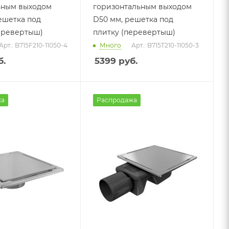
ьным выходом
горизонтальным выходом
ешетка под
D50 мм, решетка под
еревертыш)
плитку (перевертыш)
Арт.: B715F210-11050-4
Много
Арт.: B715T210-11050-3
.
5399
руб.
жа
Распродажа