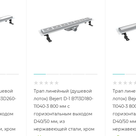
шевой
Трап линейный (душевой
Трап лин
713D260-
лоток) Bejert D-1 B713D180-
лоток) Bej
11040-3 800 мм с
11040-3 80
ыходом
горизонтальным выходом
горизонт
D40/50 мм, из
D40/50 мм
, хром
нержавеющей стали, хром
нержавею