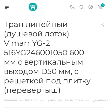
0
Трап линейный
(душевой лоток)
Vimarr YG-2
516YG246001050 600
мм с вертикальным
выходом D50 мм, с
решеткой под плитку
(перевертыш)
—
—
—
Главная
Каталог
Трапы, душевые лотки
Душевые 