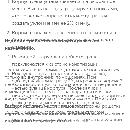
Корпус трапа устанавливается на выбранное
место. Высота корпуса регулируется ножками,
что позволяет определить высоту трапа и
создать уклон не менее 2% к нему.
Корпус трапа жестко крепится на плите или в
бетонном основании с помощью комплекта
Изделие требуется эксплуатировать по
крепежа.
назначению.
Выходной патрубок линейного трапа
подключается к системе канализации.
Трапы канализационные должны использоваться
Вокруг корпуса трапа заливается стяжка,
только во внутренних помещениях. При
соблюдая уклон к трапу 2%, и вровень с верхней
необходимости нужно производить снятие решетки
частью фланца корпуса. После заливки
и механического «сухого» затвора для очистки
необходимо проверить, не сместился ли корпус в
внутренней полости от грязи и мусора. При этом
стяжке и не изменился ли уклон к нему.
Выбирайте линейные трапы Vimarr Yс
следует избегать чистки лицевой стороны решетки
Стыки между корпусом трапа и стяжкой
вертикальным выходом и наслаждайтесь
и рамки абразивными средствами, чтобы сохранить
проклеиваются специальной герметизирующей
надежностью, функциональностью и
их внешний вид и качество.
лентой, которая также идет в комплекте.
долговечностью этих качественных изделий.