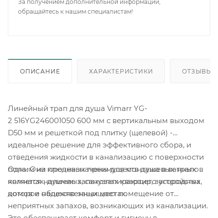
За получением дополнительной информации,
обращайтесь к нашим специалистам!
ОПИСАНИЕ
ХАРАКТЕРИСТИКИ
ОТЗЫВЫ
Линейный трап для душа Vimarr YG-
2 516YG246001050 600 мм с вертикальным выходом
D50 мм и решеткой под плитку (щелевой) -
идеальное решение для эффективного сбора, и
отведения жидкости в канализацию с поверхности
Одним из ключевых преимуществ душевых трапов
пола. Они предназначены для монтажа в ванных
является наличие запахозапирающего устройства,
комнатах, душевых, санузлах квартир, загородных
которое надежно защищает помещение от
домов и общественных местах.
неприятных запахов, возникающих из канализации.
Это обеспечивает комфорт и гигиену в