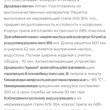
Душевые лотки Vimarr Yизготовлены из
использовании.
высококачественных материалов. Решетка
выполнена из нержавеющей стали AISI 304
, что
придает ей долговечность и стойкость к коррозии.
Корпус трапа изготовлен из прочного ABS-пластика.
Дренажный канал имеет выходной диаметр 50 мм, а
Это обеспечивает надежность и долгий срок службы
его длина составляет 350 мм. Длина решетки 600 мм
водоотводящего желоба.
и ширина 62 мм, имеется внутренний наклон
водостока. Полная ширина изделия с учетом
ободка - 112 мм. Запахозапирающее устройство
Душевой сливной трап обладает высокой
оснащено "сухим" затвором, обеспечивающим
пропускной способностью - до 35 литров в минуту.
надежную блокировку запахов, а
Отводимая жидкость не должна превышать +85 °C*.
также водонепроницаемой прокладкой и
Максимальная разрешенная нагрузка составляет
грязеуловителем.
300 кг, а срок службы не менее 50 лет при
В комплект поставки входят решетка из
соблюдении условий эксплуатации.
нержавеющей стали AISI 304
, корпус трапа из ABS-