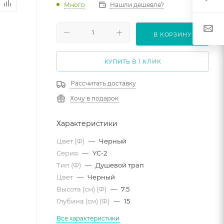
Много
Нашли дешевле?
В КОРЗИНУ
КУПИТЬ В 1 КЛИК
Рассчитать доставку
Хочу в подарок
Характеристики
Цвет (Ф)
—
Черный
Серия
—
YC-2
Тип (Ф)
—
Душевой трап
Цвет
—
Черный
Высота (см) (Ф)
—
7.5
Глубина (см) (Ф)
—
15
Все характеристики