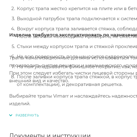
Корпус трапа жестко крепится на плите или в б
Выходной патрубок трапа подключается к систем
Вокруг корпуса трапа заливается стяжка, соблюда
Изделие требуется эксплуатировать по назначен
После заливки необходимо проверить, не сместилс
Стыки между корпусом трапа и стяжкой проклеи
На всю поверхность пола наносится гидроизоляц
Трапы канализационные должны использоваться то
производить снятие решетки и механического «сухог
На пол укладывается финишное покрытие, как, на
При этом следует избегать чистки лицевой стороны
После заливки корпуса трапа стяжкой, в корпус 
внешний вид и качество.
от комплектации), и декоративная решетка.
Выбирайте трапы Vimarr и наслаждайтесь надежнос
изделий.
Документы и инструкции