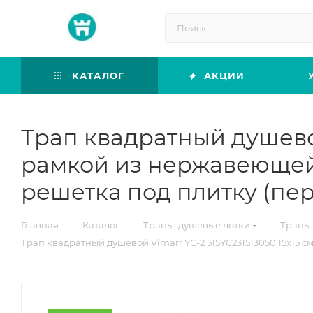
КАТАЛОГ
АКЦИИ
Трап квадратный душевой
рамкой из нержавеющей 
решетка под плитку (пе
—
—
—
Главная
Каталог
Трапы, душевые лотки
Трапы 
Трап квадратный душевой Vimarr YC-2 515YC231513050 15х15 