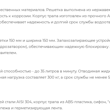
чественных материалов. Решетка выполнена из нержав
кость к коррозии. Корпус трапа изготовлен из прочного 
 обеспечивает надежность и долгий срок службы водоо
етки 150 мм и ширина 150 мм. Запахозапирающее устрой
идрозатвором), обеспечивающим надежную блокировку 
вителем.
 способностью - до 35 литров в минуту. Отводимая жидк
я нагрузка составляет 300 кг, а срок службы не менее 5
й стали AISI 304
, корпус трапа из ABS-пластика, сифон, "
епежа и герметизирующая лента.