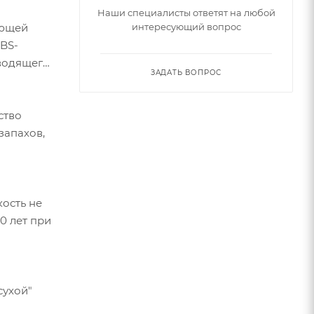
Наши специалисты ответят на любой
еющей
интересующий вопрос
ABS-
тводящего
ЗАДАТЬ ВОПРОС
ство
запахов,
ость не
0 лет при
сухой"