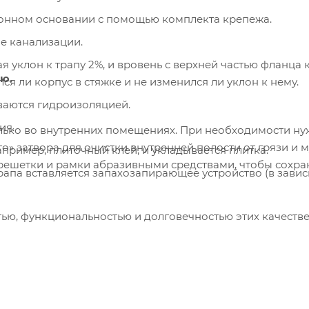
етонном основании с помощью комплекта крепежа.
е канализации.
я уклон к трапу 2%, и вровень с верхней частью фланца 
ию.
я ли корпус в стяжке и не изменился ли уклон к нему.
ваются гидроизоляцией.
ия.
лько во внутренних помещениях. При необходимости н
о» затвора для очистки внутренней полости от грязи и м
пример, плиточный клей, и укладывается плитка.
 решетки и рамки абразивными средствами, чтобы сохра
трапа вставляется запахозапирающее устройство (в зави
тью, функциональностью и долговечностью этих качеств