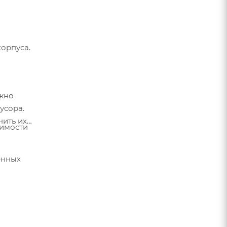
корпуса.
ужно
усора.
нить их
симости
енных