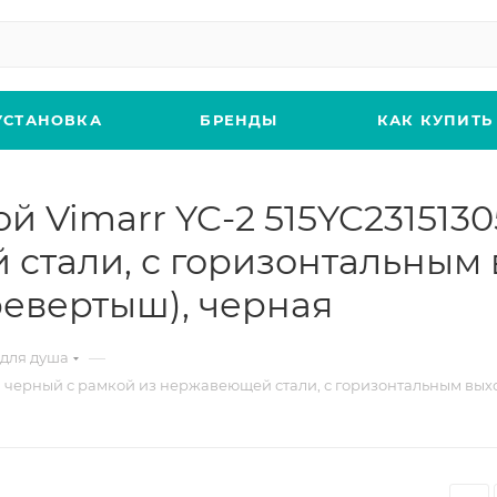
УСТАНОВКА
БРЕНДЫ
КАК КУПИТЬ
 Vimarr YC-2 515YC2315130
стали, с горизонтальным 
ревертыш), черная
—
для душа
см черный с рамкой из нержавеющей стали, с горизонтальным вых