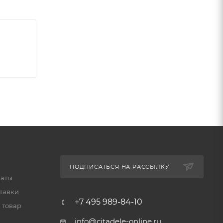
ПОДПИСАТЬСЯ НА РАССЫЛКУ
латы
тавки
+7 495 989-84-10
 товар
info@citadele-online.ru