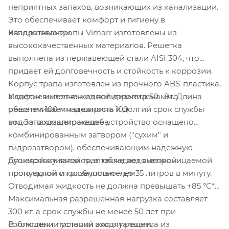
неприятных запахов, возникающих из канализации.
Это обеспечивает комфорт и гигиену в
Квадратные трапы Vimarr изготовлены из
использовании.
высококачественных материалов. Решетка
выполнена из нержавеющей стали AISI 304
, что
придает ей долговечность и стойкость к коррозии.
Корпус трапа изготовлен из прочного ABS-пластика,
Изделие имеет выходной диаметр 50 мм. Длина
а сифон выполнен из полипропилена. Это
решетки 100 мм и ширина 100
обеспечивает надежность и долгий срок службы
мм. Запахозапирающее устройство оснащено
водоотводящего желоба.
комбинированным затвором ("сухим" и
гидрозатвором), обеспечивающим надежную
Душевой сливной трап обладает высокой
блокировку запахов, а также водонепроницаемой
пропускной способностью - до 35 литров в минуту.
прокладкой и грязеуловителем.
Отводимая жидкость не должна превышать +85 °C*.
Максимальная разрешенная нагрузка составляет
300 кг, а срок службы не менее 50 лет при
В комплект поставки входят решетка из
соблюдении условий эксплуатации.