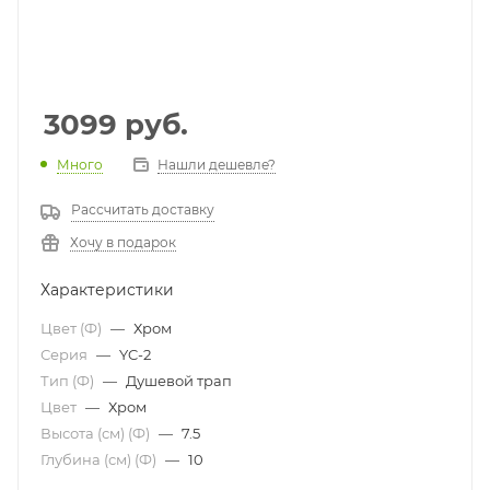
3099
руб.
Много
Нашли дешевле?
Рассчитать доставку
Хочу в подарок
Характеристики
Цвет (Ф)
—
Хром
Серия
—
YC-2
Тип (Ф)
—
Душевой трап
Цвет
—
Хром
Высота (см) (Ф)
—
7.5
Глубина (см) (Ф)
—
10