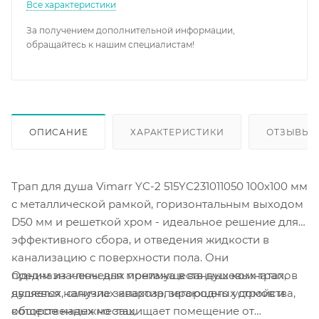
Все характеристики
За получением дополнительной информации,
обращайтесь к нашим специалистам!
ОПИСАНИЕ
ХАРАКТЕРИСТИКИ
ОТЗЫВЫ
Трап для душа Vimarr YC-2 515YC231011050 100х100 мм
с металлической рамкой, горизонтальным выходом
D50 мм и решеткой хром - идеальное решение для
эффективного сбора, и отведения жидкости в
канализацию с поверхности пола. Они
Одним из ключевых преимуществ душевых трапов
предназначены для монтажа в ванных комнатах,
является наличие запахозапирающего устройства,
душевых, санузлах квартир, загородных домов и
которое надежно защищает помещение от
общественных местах.