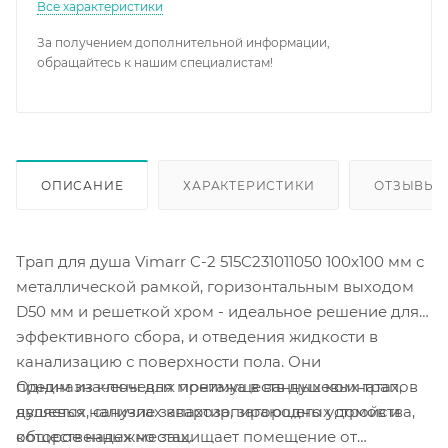
Все характеристики
За получением дополнительной информации,
обращайтесь к нашим специалистам!
ОПИСАНИЕ
ХАРАКТЕРИСТИКИ
ОТЗЫВЫ
Трап для душа Vimarr C-2 515C231011050 100х100 мм с
металлической рамкой, горизонтальным выходом
D50 мм и решеткой хром - идеальное решение для
эффективного сбора, и отведения жидкости в
канализацию с поверхности пола. Они
Одним из ключевых преимуществ душевых трапов
предназначены для монтажа в ванных комнатах,
является наличие запахозапирающего устройства,
душевых, санузлах квартир, загородных домов и
которое надежно защищает помещение от
общественных местах.