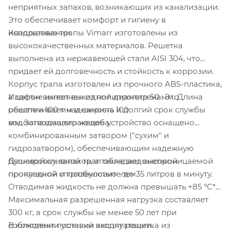
неприятных запахов, возникающих из канализации.
Это обеспечивает комфорт и гигиену в
Квадратные трапы Vimarr изготовлены из
использовании.
высококачественных материалов. Решетка
выполнена из нержавеющей стали AISI 304
, что
придает ей долговечность и стойкость к коррозии.
Корпус трапа изготовлен из прочного ABS-пластика,
Изделие имеет выходной диаметр 50 мм. Длина
а сифон выполнен из полипропилена. Это
решетки 100 мм и ширина 100
обеспечивает надежность и долгий срок службы
мм. Запахозапирающее устройство оснащено
водоотводящего желоба.
комбинированным затвором ("сухим" и
гидрозатвором), обеспечивающим надежную
Душевой сливной трап обладает высокой
блокировку запахов, а также водонепроницаемой
пропускной способностью - до 35 литров в минуту.
прокладкой и грязеуловителем.
Отводимая жидкость не должна превышать +85 °C*.
Максимальная разрешенная нагрузка составляет
300 кг, а срок службы не менее 50 лет при
В комплект поставки входят решетка из
соблюдении условий эксплуатации.