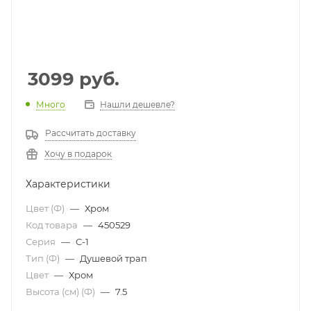
3099
руб.
Много
Нашли дешевле?
Рассчитать доставку
Хочу в подарок
Характеристики
Цвет (Ф)
—
Хром
Код товара
—
450529
Серия
—
C-1
Тип (Ф)
—
Душевой трап
Цвет
—
Хром
Высота (см) (Ф)
—
7.5