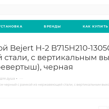
УСТАНОВКА
БРЕНДЫ
КАК КУПИТЬ
 Bejert H-2 B715H210-13050
стали, с вертикальным вы
ревертыш), черная
—
для душа
0 см черный с рамкой из нержавеющей стали, с вертикальным вых