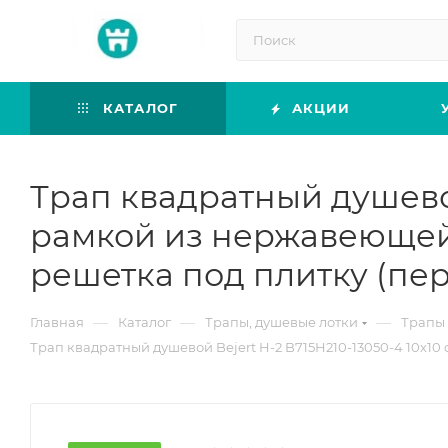
КАТАЛОГ
АКЦИИ
Трап квадратный душевой
рамкой из нержавеющей 
решетка под плитку (пе
—
—
—
Главная
Каталог
Трапы, душевые лотки
Трапы 
Трап квадратный душевой Bejert H-2 B715H210-13050-4 10х1