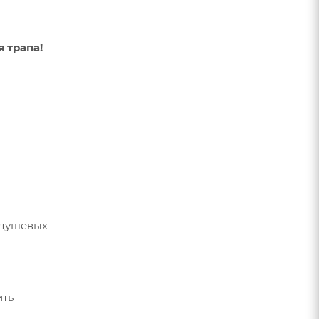
 трапа!
 душевых
ить