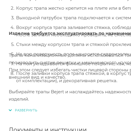
Корпус трапа жестко крепится на плите или в бе
Выходной патрубок трапа подключается к систем
Вокруг корпуса трапа заливается стяжка, соблюда
Изделие требуется эксплуатировать по назначен
После заливки необходимо проверить, не сместилс
Стыки между корпусом трапа и стяжкой проклеи
На всю поверхность пола наносится гидроизоляц
Трапы канализационные должны использоваться то
производить снятие решетки и механического «сухог
На пол укладывается финишное покрытие, как, на
При этом следует избегать чистки лицевой стороны
После заливки корпуса трапа стяжкой, в корпус 
внешний вид и качество.
от комплектации), и декоративная решетка.
Выбирайте трапы Bejert и наслаждайтесь надежност
изделий.
Документы и инструкции