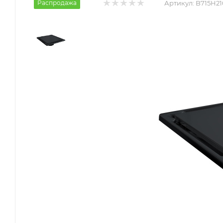
Распродажа
Артикул:
B715H21