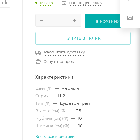
Много
Нашли дешевле?
В КОРЗИНУ
КУПИТЬ В 1 КЛИК
Рассчитать доставку
Хочу в подарок
Характеристики
Цвет (Ф)
—
Черный
Серия
—
H-2
Тип (Ф)
—
Душевой трап
Высота (см) (Ф)
—
7.5
Глубина (см) (Ф)
—
10
Ширина (см) (Ф)
—
10
Все характеристики