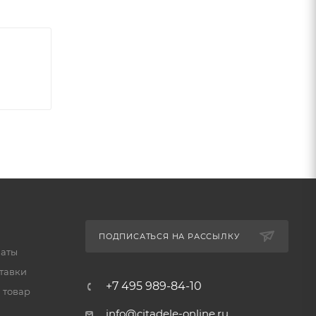
ПОДПИСАТЬСЯ НА РАССЫЛКУ
латы
тавки
+7 495 989-84-10
 товар
info@citadele-online.ru