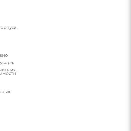
корпуса.
ужно
усора.
нить их
симости
енных