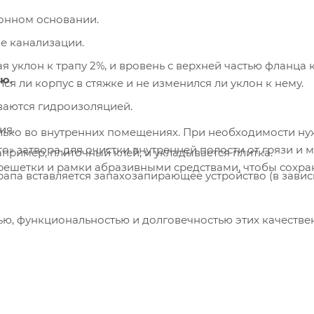
тонном основании.
е канализации.
я уклон к трапу 2%, и вровень с верхней частью фланца 
ию.
я ли корпус в стяжке и не изменился ли уклон к нему.
ваются гидроизоляцией.
ия.
лько во внутренних помещениях. При необходимости н
о» затвора для очистки внутренней полости от грязи и м
пример, плиточный клей, и укладывается плитка.
 решетки и рамки абразивными средствами, чтобы сохра
трапа вставляется запахозапирающее устройство (в зави
ью, функциональностью и долговечностью этих качеств