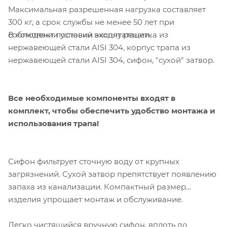
Максимальная разрешенная нагрузка составляет
300 кг, а срок службы не менее 50 лет при
В комплект поставки входят решетка из
соблюдении условий эксплуатации.
нержавеющей стали AISI 304
, корпус трапа
из
нержавеющей стали AISI 304
, сифон, "сухой" затвор.
Все необходимые компоненты входят в
комплект, чтобы обеспечить удобство монтажа и
использования трапа!
Сифон фильтрует сточную воду от крупных
загрязнений. Сухой затвор препятствует появлению
запаха из канализации. Компактный размер
изделия упрощает монтаж и обслуживание.
Легко чистящийся вручную сифон, вплоть до