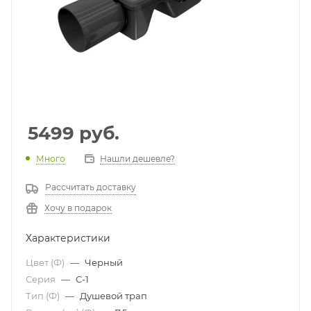
5499
руб.
Много
Нашли дешевле?
Рассчитать доставку
Хочу в подарок
Характеристики
Цвет (Ф)
—
Черный
Серия
—
C-1
Тип (Ф)
—
Душевой трап