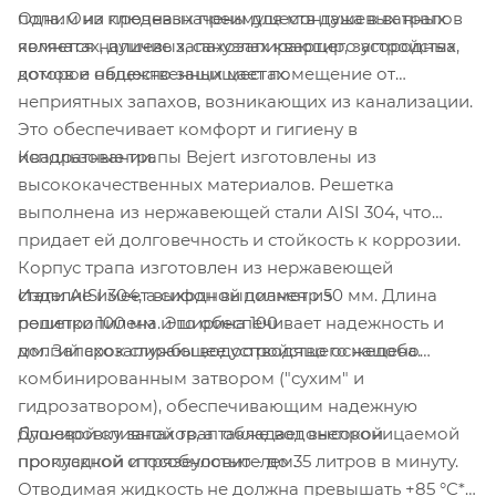
Одним из ключевых преимуществ душевых трапов
пола. Они предназначены для монтажа в ванных
является наличие запахозапирающего устройства,
комнатах, душевых, санузлах квартир, загородных
которое надежно защищает помещение от
домов и общественных местах.
неприятных запахов, возникающих из канализации.
Это обеспечивает комфорт и гигиену в
Квадратные трапы Bejert изготовлены из
использовании.
высококачественных материалов. Решетка
выполнена из нержавеющей стали AISI 304
, что
придает ей долговечность и стойкость к коррозии.
Корпус трапа изготовлен
из нержавеющей
Изделие имеет выходной диаметр 50 мм. Длина
стали AISI 304
, а сифон выполнен из
решетки 100 мм и ширина 100
полипропилена. Это обеспечивает надежность и
мм. Запахозапирающее устройство оснащено
долгий срок службы водоотводящего желоба.
комбинированным затвором ("сухим" и
гидрозатвором), обеспечивающим надежную
Душевой сливной трап обладает высокой
блокировку запахов, а также водонепроницаемой
пропускной способностью - до 35 литров в минуту.
прокладкой и грязеуловителем.
Отводимая жидкость не должна превышать +85 °C*.