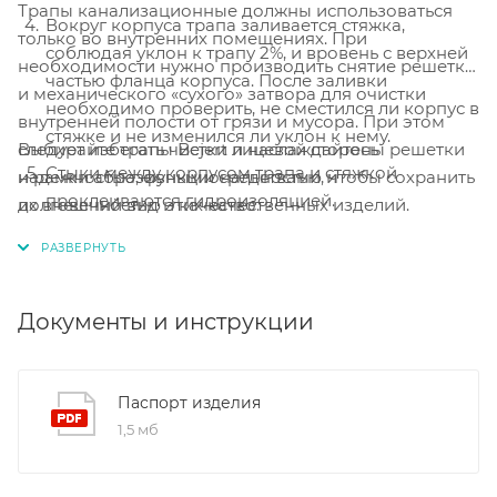
Трапы канализационные должны использоваться
Вокруг корпуса трапа заливается стяжка,
только во внутренних помещениях. При
соблюдая уклон к трапу 2%, и вровень с верхней
необходимости нужно производить снятие решетки
частью фланца корпуса. После заливки
и механического «сухого» затвора для очистки
необходимо проверить, не сместился ли корпус в
внутренней полости от грязи и мусора. При этом
стяжке и не изменился ли уклон к нему.
Выбирайте трапы Bejert и наслаждайтесь
следует избегать чистки лицевой стороны решетки
Стыки между корпусом трапа и стяжкой
надежностью, функциональностью и
и рамки абразивными средствами, чтобы сохранить
проклеиваются гидроизоляцией.
долговечностью этих качественных изделий.
их внешний вид и качество.
На всю поверхность пола наносится
гидроизоляция.
На пол укладывается финишное покрытие, как,
Документы и инструкции
например, плиточный клей, и укладывается
плитка.
После заливки корпуса трапа стяжкой, в корпус
Паспорт изделия
трапа вставляется запахозапирающее
1,5 мб
устройство (в зависимости от комплектации), и
декоративная решетка.