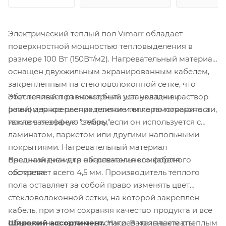
Электрический теплый пол Vimarr обладает
поверхностной мощностью тепловыделения в
размере 100 Вт (150Вт/м2). Нагревательный материал
оснащен двухжильным экранированным кабелем,
закрепленным на стекловолоконной сетке, что
Этот теплый пол может быть установлен в раствор
обеспечивает равномерный шаг укладки и
(клей) для крепления плитки или керамогранита, а
равномерное распределение тепла по поверхности,
также в песчаную стяжку, если он используется с
исключая эффект "зебры".
ламинатом, паркетом или другими напольными
покрытиями. Нагревательный материал
Внешний диаметр нагревательного кабеля
предназначен для обеспечения комфортного
составляет всего 4,5 мм. Производитель теплого
обогрева.
пола оставляет за собой право изменять цвет
стекловолоконной сетки, на которой закреплен
кабель, при этом сохраняя качество продукта и все
Широкий ассортимент.
Нагревательные маты
объявленные характеристики. В комплекте с теплым