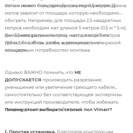
Vimarr имеют стандартную ширину 0,5 метра. Длина
полом может быть приобретен терморегулятор.
матов зависит от площади, которую необходимо
обогреть. Например, для площади 2,5 квадратных
метров необходим мат длиной 5 метров (0,5 м * 5 м);
Вы можете разрезать сетку матов и отделить
для 3,5 квадратных метров - мат длиной 7 метров
греющий кабель, чтобы адаптировать их к
(0,5 м * 7 м). И так далее, в зависимости от нужной
конкретным потребностям монтажа.
площади.
Однако ВАЖНО помнить, что
НЕ
ДОПУСКАЕТСЯ
производить разрезание,
уменьшение или увеличение греющего кабеля
самостоятельно без соответствующей экспертизы
или инструкций производителя, чтобы избежать
Почему стоит выбирать теплый пол Vimarr?
повреждения системы обогрева.
1. Простая установка.
Благодаря конструкции