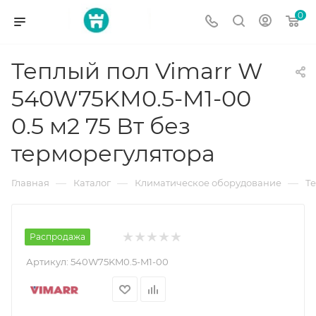
0
Теплый пол Vimarr W
540W75KM0.5-M1-00
0.5 м2 75 Вт без
терморегулятора
—
—
—
Главная
Каталог
Климатическое оборудование
Т
Распродажа
Артикул:
540W75KM0.5-M1-00