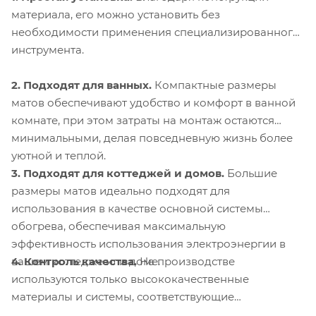
материала, его можно установить без
необходимости применения специализированного
инструмента.
2. Подходят для ванных.
Компактные размеры
матов обеспечивают удобство и комфорт в ванной
комнате, при этом затраты на монтаж остаются
минимальными, делая повседневную жизнь более
уютной и теплой.
3. Подходят для коттеджей и домов.
Большие
размеры матов идеально подходят для
использования в качестве основной системы
обогрева, обеспечивая максимальную
эффективность использования электроэнергии в
4. Контроль качества.
На производстве
вашем коттедже или доме.
используются только высококачественные
материалы и системы, соответствующие
международным стандартам сертификации ISO