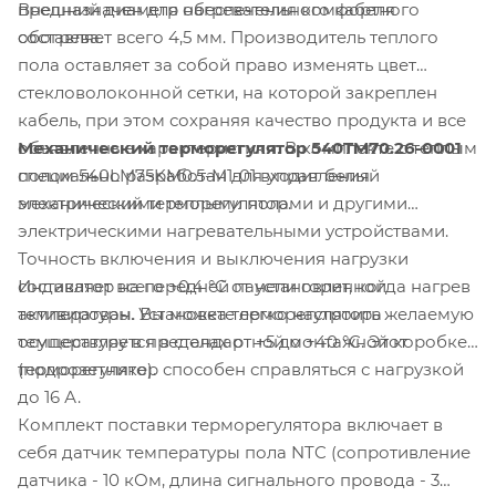
Внешний диаметр нагревательного кабеля
предназначен для обеспечения комфортного
составляет всего 4,5 мм. Производитель теплого
обогрева.
пола оставляет за собой право изменять цвет
стекловолоконной сетки, на которой закреплен
кабель, при этом сохраняя качество продукта и все
Механический терморегулятор 540TM70.26-0001
объявленные характеристики. В комплекте с теплым
специально разработан для управления
полом 540LM75KM0.5-M1-01 входит белый
электрическими теплыми полами и другими
механический терморегулятор.
электрическими нагревательными устройствами.
Точность включения и выключения нагрузки
Индикатор на передней панели горит, когда нагрев
составляет всего +0,4 °C от установленной
активирован. Установка терморегулятора
температуры. Вы можете легко настроить желаемую
осуществляется в стандартной монтажной коробке
температуру в пределах от +5 до +40 °C. Этот
(подрозетнике).
терморегулятор способен справляться с нагрузкой
до 16 А.
Комплект поставки терморегулятора включает в
себя датчик температуры пола NTC (сопротивление
датчика - 10 кОм, длина сигнального провода - 3