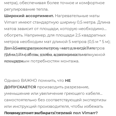
метра), обеспечивая более точное и комфортное
регулирование тепла.
Широкий ассортимент.
Нагревательные маты
Vimarr имеют стандартную ширину 0,5 метра. Длина
матов зависит от площади, которую необходимо
обогреть. Например, для площади 2,5 квадратных
метров необходим мат длиной 5 метров (0,5 м * 5 м);
Вы можете разрезать сетку матов и отделить
для 3,5 квадратных метров - мат длиной 7 метров
греющий кабель, чтобы адаптировать их к
(0,5 м * 7 м). И так далее, в зависимости от нужной
конкретным потребностям монтажа.
площади.
Однако ВАЖНО помнить, что
НЕ
ДОПУСКАЕТСЯ
производить разрезание,
уменьшение или увеличение греющего кабеля
самостоятельно без соответствующей экспертизы
или инструкций производителя, чтобы избежать
Почему стоит выбирать теплый пол Vimarr?
повреждения системы обогрева.