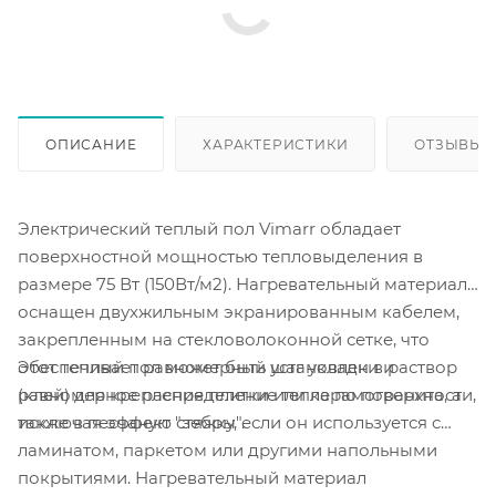
ОПИСАНИЕ
ХАРАКТЕРИСТИКИ
ОТЗЫВЫ
Электрический теплый пол Vimarr обладает
поверхностной мощностью тепловыделения в
размере 75 Вт (150Вт/м2). Нагревательный материал
оснащен двухжильным экранированным кабелем,
закрепленным на стекловолоконной сетке, что
Этот теплый пол может быть установлен в раствор
обеспечивает равномерный шаг укладки и
(клей) для крепления плитки или керамогранита, а
равномерное распределение тепла по поверхности,
также в песчаную стяжку, если он используется с
исключая эффект "зебры".
ламинатом, паркетом или другими напольными
покрытиями. Нагревательный материал