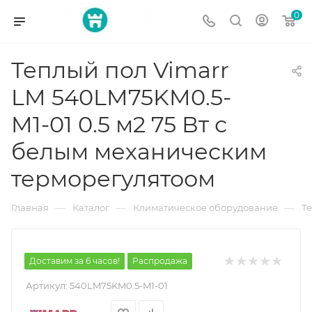
0
Теплый пол Vimarr
LM 540LM75KM0.5-
M1-01 0.5 м2 75 Вт с
белым механическим
терморегулятоом
—
—
—
Главная
Каталог
Климатическое оборудование
Т
Доставим за 6 часов!
Распродажа
Артикул:
540LM75KM0.5-M1-01