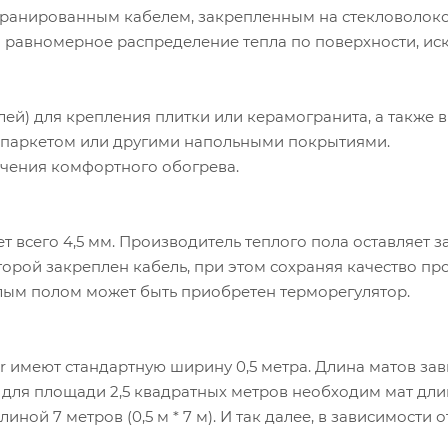
кранированным кабелем, закрепленным на стекловолок
и равномерное распределение тепла по поверхности, ис
лей) для крепления плитки или керамогранита, а также в
м, паркетом или другими напольными покрытиями.
чения комфортного обогрева.
 всего 4,5 мм. Производитель теплого пола оставляет з
торой закреплен кабель, при этом сохраняя качество пр
плым полом может быть приобретен терморегулятор.
 имеют стандартную ширину 0,5 метра. Длина матов зав
 для площади 2,5 квадратных метров необходим мат дли
длиной 7 метров (0,5 м * 7 м). И так далее, в зависимости 