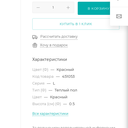
В КОРЗИНУ
КУПИТЬ В 1 КЛИК
Рассчитать доставку
Хочу в подарок
Характеристики
Цвет (Ф)
—
Красный
Код товара
—
451053
Серия
—
L
Тип (Ф)
—
Теплый пол
Цвет
—
Красный
Высота (см) (Ф)
—
0.5
Все характеристики
За получением дополнительной информации,