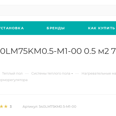
УСТАНОВКА
БРЕНДЫ
КАК КУПИТЬ
0LM75KM0.5-M1-00 0.5 м2 7
—
—
Теплый пол
Системы теплого пола
Нагревательные м
терморегулятора
Артикул:
540LM75KM0.5-M1-00
3