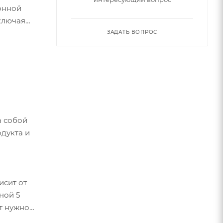
онной
ключая
ЗАДАТЬ ВОПРОС
а собой
одукта и
исит от
ной 5
от нужной