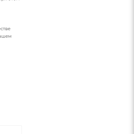
стве
вашем