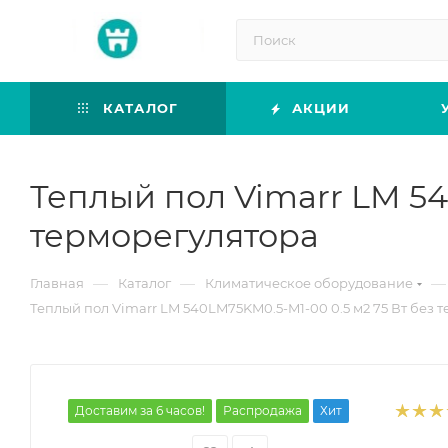
КАТАЛОГ
АКЦИИ
Теплый пол Vimarr LM 54
терморегулятора
—
—
—
Главная
Каталог
Климатическое оборудование
Теплый пол Vimarr LM 540LM75KM0.5-M1-00 0.5 м2 75 Вт без 
Доставим за 6 часов!
Распродажа
Хит