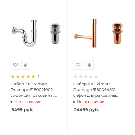
1
Набор 2 в 1 Vimarr
Набор 2 в 1 Vimarr
Drainage 5180021002,
Drainage 5180064501,
сифон для раковины,
сифон для раковины,
донный клапан без
донный клапан с
Нет в наличии
Нет в наличии
перелива, хром
переливом, розовое
9499
руб.
24499
руб.
золото