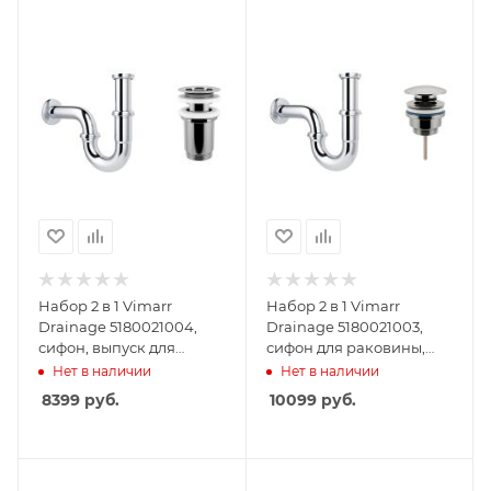
Набор 2 в 1 Vimarr
Набор 2 в 1 Vimarr
Drainage 5180021004,
Drainage 5180021003,
сифон, выпуск для
сифон для раковины,
раковины, хром
донный клапан
Нет в наличии
Нет в наличии
универсальный, хром
8399
руб.
10099
руб.