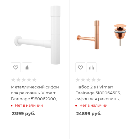
Металлический сифон
Набор 2 в 1 Vimarr
для раковины Vimarr
Drainage 5180064503,
Drainage 5180062000,
сифон для раковины,
матовый белый
донный клапан
Нет в наличии
Нет в наличии
универсальный, розовое
23199
руб.
24899
руб.
золото