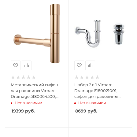
Металлический сифон
Набор 2 в 1 Vimarr
для раковины Vimarr
Drainage 5180021001,
Drainage 5180064500,
сифон для раковины,
розовое золото
донный клапан с
Нет в наличии
Нет в наличии
переливом, хром
19399
руб.
8699
руб.