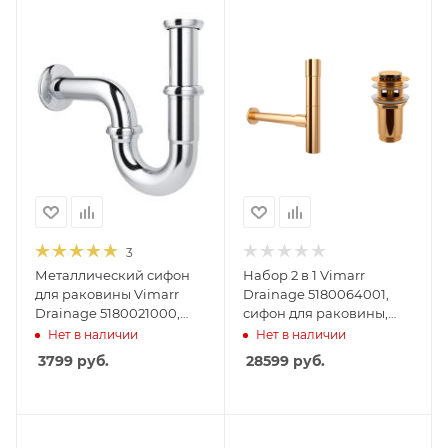
3
Металлический сифон
Набор 2 в 1 Vimarr
для раковины Vimarr
Drainage 5180064001,
Drainage 5180021000,
сифон для раковины,
хром
донный клапан с
Нет в наличии
Нет в наличии
переливом, золото
3799
руб.
28599
руб.