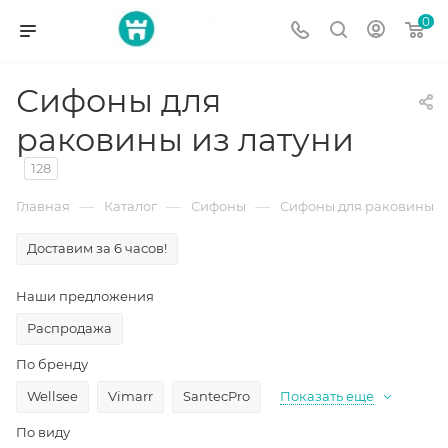
0
Сифоны для
раковины из латуни
128
—
—
—
Главная
Каталог
Сифоны
Сифоны для раковины
Доставим за 6 часов!
Наши предложения
Распродажа
По бренду
Wellsee
Vimarr
SantecPro
Показать еще
По виду