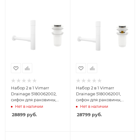
Набор 2 в 1 Vimarr
Набор 2 в 1 Vimarr
Drainage 5180062002,
Drainage 5180062001,
сифон для раковины,
сифон для раковины,
донный клапан без
донный клапан с
Нет в наличии
Нет в наличии
перелива, матовый
переливом, матовый
28899
руб.
28799
руб.
белый
белый