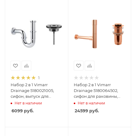
1
Набор 2 в 1 Vimarr
Набор 2 в 1 Vimarr
Drainage 5180021005,
Drainage 5180064502,
сифон, выпуск для
сифон для раковины,
раковины
донный клапан без
Нет в наличии
Нет в наличии
универсальный, хром
перелива, розовое
6099
руб.
24599
руб.
золото