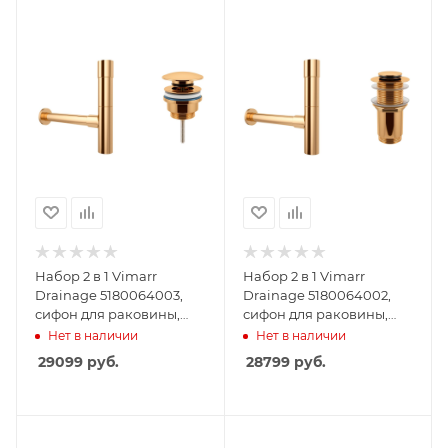
Набор 2 в 1 Vimarr
Набор 2 в 1 Vimarr
Drainage 5180064003,
Drainage 5180064002,
сифон для раковины,
сифон для раковины,
донный клапан
донный клапан без
Нет в наличии
Нет в наличии
универсальный, золото
перелива, золото
29099
руб.
28799
руб.