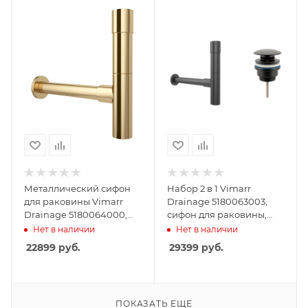
Металлический сифон
Набор 2 в 1 Vimarr
для раковины Vimarr
Drainage 5180063003,
Drainage 5180064000,
сифон для раковины,
золото
донный клапан
Нет в наличии
Нет в наличии
универсальный,
22899
руб.
29399
руб.
матовый черный
ПОКАЗАТЬ ЕЩЕ