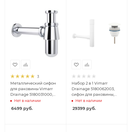
3
Металлический сифон
Набор 2 в 1 Vimarr
для раковины Vimarr
Drainage 5180062003,
Drainage 5180031000,
сифон для раковины,
хром
донный клапан
Нет в наличии
Нет в наличии
универсальный,
6499
руб.
29399
руб.
матовый белый