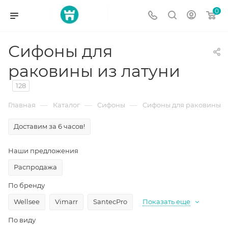
0
Сифоны для
раковины из латуни
128
—
—
—
Главная
Каталог
Сифоны
Сифоны для раковины
Доставим за 6 часов!
Наши предложения
Распродажа
По бренду
Wellsee
Vimarr
SantecPro
Показать еще
По виду