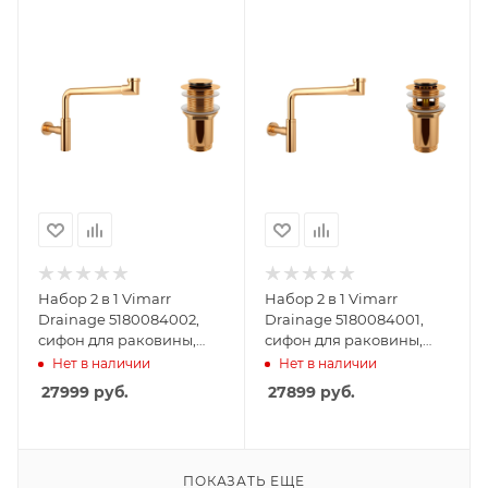
Набор 2 в 1 Vimarr
Набор 2 в 1 Vimarr
Drainage 5180084002,
Drainage 5180084001,
сифон для раковины,
сифон для раковины,
донный клапан без
донный клапан с
Нет в наличии
Нет в наличии
перелива, золото
переливом, золото
27999
руб.
27899
руб.
ПОКАЗАТЬ ЕЩЕ