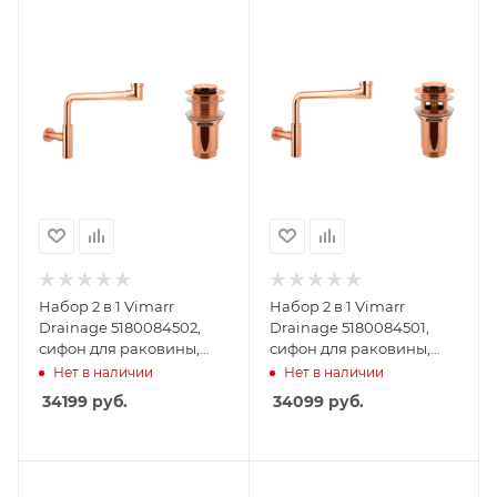
Набор 2 в 1 Vimarr
Набор 2 в 1 Vimarr
Drainage 5180084502,
Drainage 5180084501,
сифон для раковины,
сифон для раковины,
донный клапан без
донный клапан с
Нет в наличии
Нет в наличии
перелива, розовое
переливом, розовое
34199
руб.
34099
руб.
золото
золото