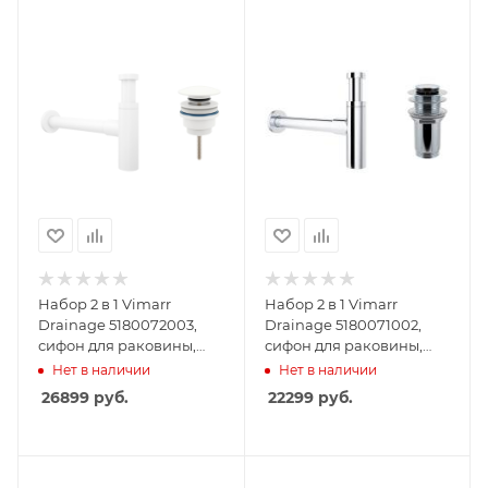
Набор 2 в 1 Vimarr
Набор 2 в 1 Vimarr
Drainage 5180072003,
Drainage 5180071002,
сифон для раковины,
сифон для раковины,
донный клапан
донный клапан без
Нет в наличии
Нет в наличии
универсальный,
перелива, хром
26899
руб.
22299
руб.
матовый белый