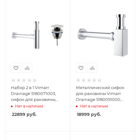
Набор 2 в 1 Vimarr
Металлический сифон
Drainage 5180071003,
для раковины Vimarr
сифон для раковины,
Drainage 5180051000,
донный клапан
хром
Нет в наличии
Нет в наличии
универсальный, хром
22899
руб.
18999
руб.