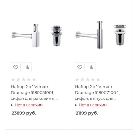
Набор 2 в 1 Vimarr
Набор 2 в 1 Vimarr
Drainage 5180051001,
Drainage 5180071004,
сифон для раковины,
сифон, выпуск для
донный клапан с
раковины, хром
Нет в наличии
Нет в наличии
переливом, хром
23899
руб.
21199
руб.