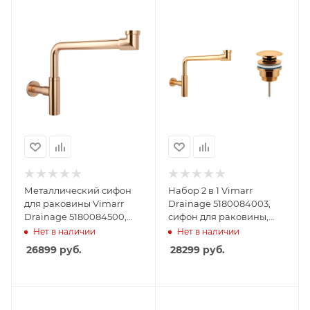
Металлический сифон
Набор 2 в 1 Vimarr
для раковины Vimarr
Drainage 5180084003,
Drainage 5180084500,
сифон для раковины,
розовое золото
донный клапан
Нет в наличии
Нет в наличии
универсальный, золото
26899
руб.
28299
руб.