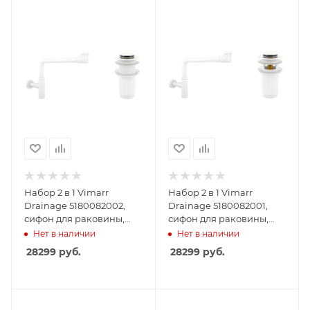
Набор 2 в 1 Vimarr
Набор 2 в 1 Vimarr
Drainage 5180082002,
Drainage 5180082001,
сифон для раковины,
сифон для раковины,
донный клапан без
донный клапан,
Нет в наличии
Нет в наличии
перелива, матовый
матовый белый
28299
руб.
28299
руб.
белый