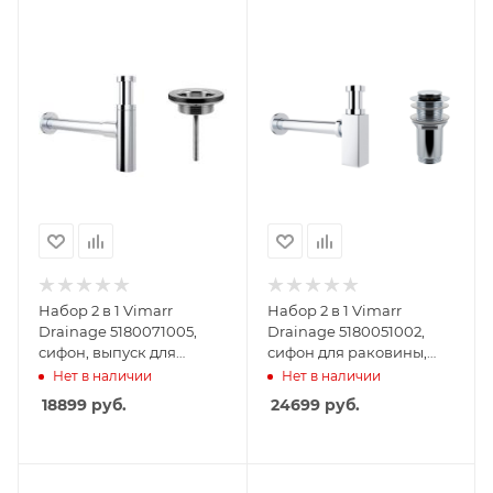
Набор 2 в 1 Vimarr
Набор 2 в 1 Vimarr
Drainage 5180071005,
Drainage 5180051002,
сифон, выпуск для
сифон для раковины,
раковины
донный клапан без
Нет в наличии
Нет в наличии
универсальный, хром
перелива, хром
18899
руб.
24699
руб.