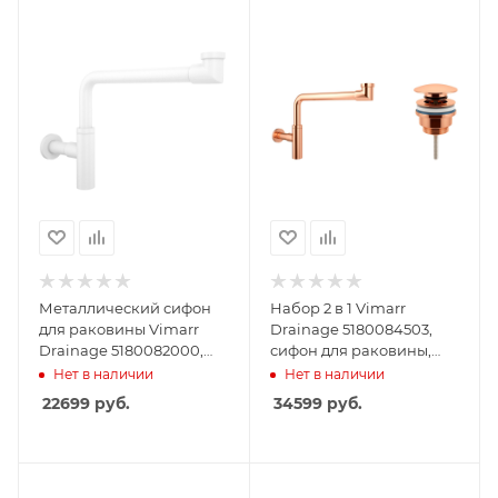
Металлический сифон
Набор 2 в 1 Vimarr
для раковины Vimarr
Drainage 5180084503,
Drainage 5180082000,
сифон для раковины,
матовый белый
донный клапан
Нет в наличии
Нет в наличии
универсальный, розовое
22699
руб.
34599
руб.
золото