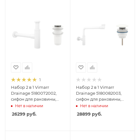
1
Набор 2 в 1 Vimarr
Набор 2 в 1 Vimarr
Drainage 5180072002,
Drainage 5180082003,
сифон для раковины,
сифон для раковины,
донный клапан без
донный клапан
Нет в наличии
Нет в наличии
перелива, матовый
универсальный,
26299
руб.
28899
руб.
белый
матовый белый