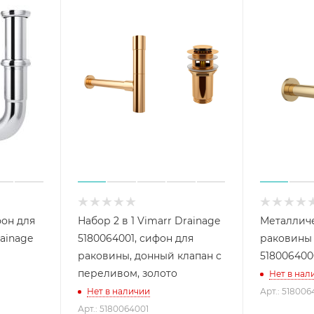
он для
Набор 2 в 1 Vimarr Drainage
Металлич
ainage
5180064001, сифон для
раковины 
раковины, донный клапан с
518006400
переливом, золото
Нет в нал
Нет в наличии
Арт.: 51800
Арт.: 5180064001