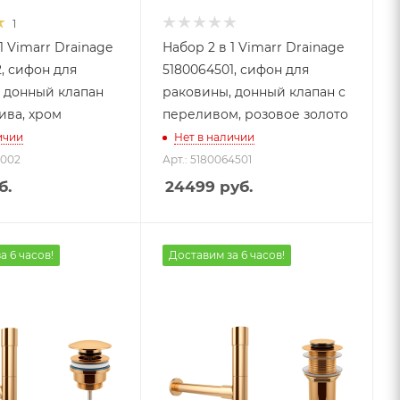
1
1 Vimarr Drainage
Набор 2 в 1 Vimarr Drainage
2, сифон для
5180064501, сифон для
 донный клапан
раковины, донный клапан с
ива, хром
переливом, розовое золото
ичии
Нет в наличии
1002
Арт.: 5180064501
б.
24499
руб.
а 6 часов!
Доставим за 6 часов!