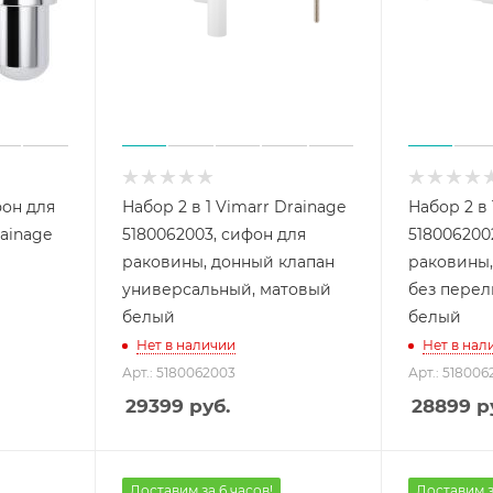
он для
Набор 2 в 1 Vimarr Drainage
Набор 2 в 
ainage
5180062003, сифон для
518006200
раковины, донный клапан
раковины,
универсальный, матовый
без перел
белый
белый
Нет в наличии
Нет в нал
Арт.: 5180062003
Арт.: 518006
29399
руб.
28899
р
Доставим за 6 часов!
Доставим з