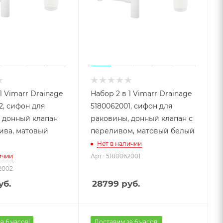
1 Vimarr Drainage
Набор 2 в 1 Vimarr Drainage
2, сифон для
5180062001, сифон для
 донный клапан
раковины, донный клапан с
ива, матовый
переливом, матовый белый
Нет в наличии
ичии
Арт.: 5180062001
2002
уб.
28799
руб.
а 6 часов!
Доставим за 6 часов!