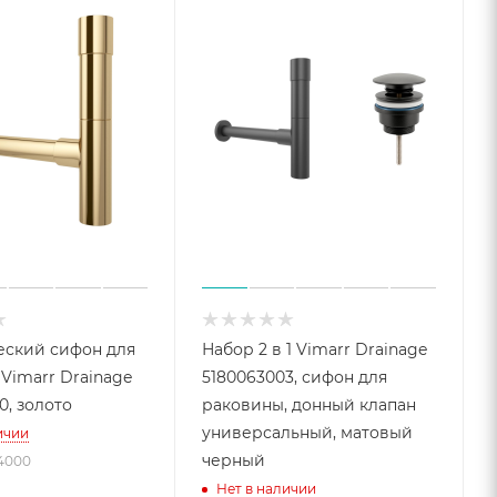
еский сифон для
Набор 2 в 1 Vimarr Drainage
Vimarr Drainage
5180063003, сифон для
0, золото
раковины, донный клапан
универсальный, матовый
ичии
черный
64000
Нет в наличии