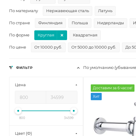
По материалу
Нержавеющая сталь
Латунь
По стране
Финляндия
Польша
Нидерланды
И
По форме
Круглая
Квадратная
По цене
От 10000 руб.
От 5000 до 10000 руб.
До 5
По умолчанию (убывание
ФИЛЬТР
Цена
Доставим за 6 часов!
Хит
800
34599
Цвет (Ф)