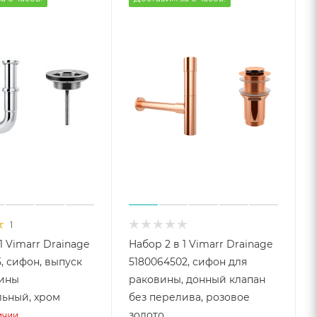
1
1 Vimarr Drainage
Набор 2 в 1 Vimarr Drainage
, сифон, выпуск
5180064502, сифон для
вины
раковины, донный клапан
ьный, хром
без перелива, розовое
золото
ичии