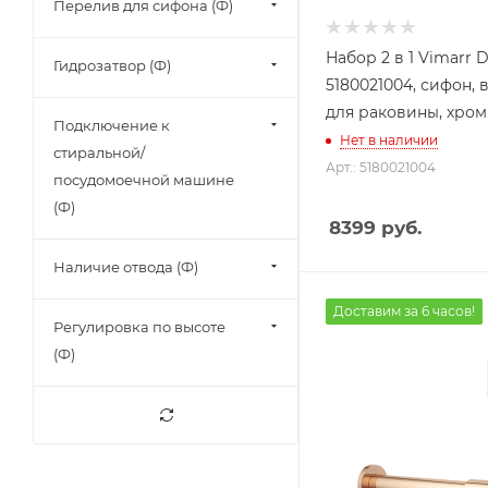
Перелив для сифона (Ф)
Набор 2 в 1 Vimarr 
Гидрозатвор (Ф)
5180021004, сифон, 
для раковины, хром
Подключение к
Нет в наличии
стиральной/
Арт.: 5180021004
посудомоечной машине
(Ф)
8399
руб.
Наличие отвода (Ф)
Доставим за 6 часов!
Регулировка по высоте
(Ф)