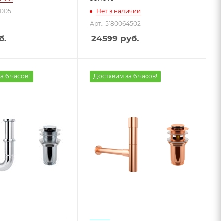
1005
Нет в наличии
Арт.: 5180064502
б.
24599
руб.
а 6 часов!
Доставим за 6 часов!