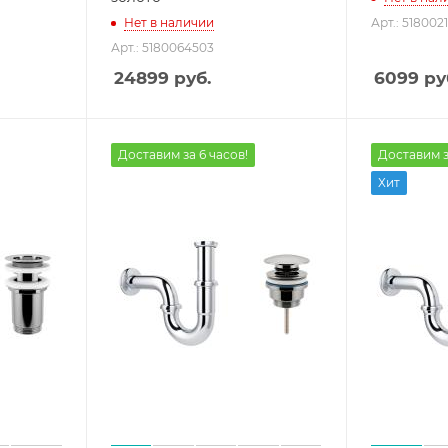
Нет в наличии
Арт.: 518002
Арт.: 5180064503
24899
руб.
6099
ру
Доставим за 6 часов!
Доставим з
Хит