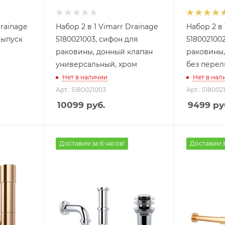
Drainage
Набор 2 в 1 Vimarr Drainage
Набор 2 в 
выпуск
5180021003, сифон для
518002100
раковины, донный клапан
раковины,
универсальный, хром
без перел
Нет в наличии
Нет в нал
Арт.: 5180021003
Арт.: 518002
10099
руб.
9499
ру
Доставим за 6 часов!
Доставим з