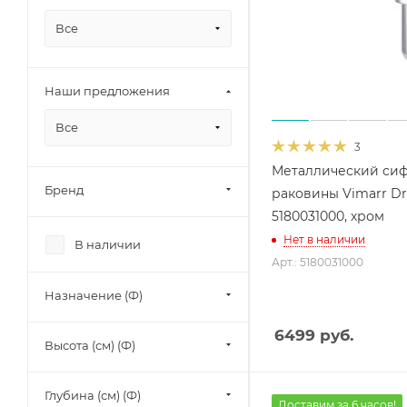
Все
Наши предложения
Все
3
Металлический сиф
Бренд
раковины Vimarr Dr
5180031000, хром
Нет в наличии
В наличии
Арт.: 5180031000
Назначение (Ф)
6499
руб.
Высота (см) (Ф)
Глубина (см) (Ф)
Доставим за 6 часов!