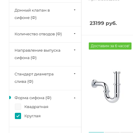
Донный клапан в
сифоне (Ф)
23199
руб.
Количество отводов (Ф)
Доставим за 6 часов!
Направление выпуска
сифона (Ф)
Стандарт диаметра
слива (Ф)
Форма сифона (Ф)
Квадратная
Круглая