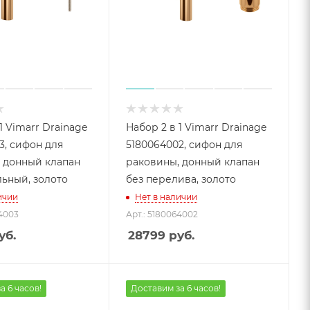
1 Vimarr Drainage
Набор 2 в 1 Vimarr Drainage
3, сифон для
5180064002, сифон для
 донный клапан
раковины, донный клапан
ьный, золото
без перелива, золото
ичии
Нет в наличии
64003
Арт.: 5180064002
уб.
28799
руб.
а 6 часов!
Доставим за 6 часов!