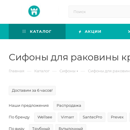
КАТАЛОГ
АКЦИИ
Сифоны для раковины к
—
—
—
Главная
Каталог
Сифоны
Сифоны для ракови
Доставим за 6 часов!
Наши предложения
Распродажа
По бренду
Wellsee
Vimarr
SantecPro
Prevex
По виду
Трубный
Бутылочный