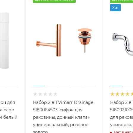
Хит
он для
Набор 2 в 1 Vimarr Drainage
Набор 2 в 
ainage
5180064503, сифон для
5180021005
ый белый
раковины, донный клапан
для рако
универсальный, розовое
универсал
золото
Нет в нал