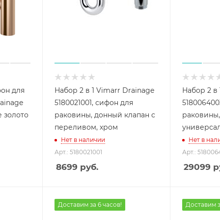
он для
Набор 2 в 1 Vimarr Drainage
Набор 2 в 
ainage
5180021001, сифон для
518006400
е золото
раковины, донный клапан с
раковины,
переливом, хром
универсал
Нет в наличии
Нет в нал
Арт.: 5180021001
Арт.: 51800
8699
руб.
29099
р
Доставим за 6 часов!
Доставим з