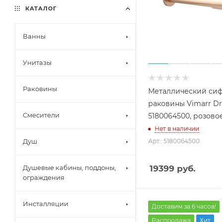
КАТАЛОГ
Ванны
Унитазы
Раковины
Металлический сиф
раковины Vimarr Dr
Смесители
5180064500, розово
Нет в наличии
Душ
Арт.: 5180064500
Душевые кабины, поддоны,
19399
руб.
ограждения
Инсталляции
Доставим за 6 часов!
Распродажа
Хит